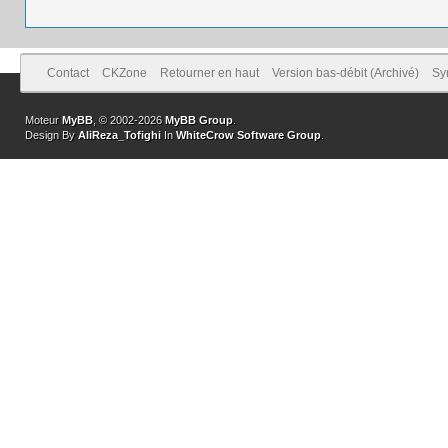
Contact
CKZone
Retourner en haut
Version bas-débit (Archivé)
Sy
Moteur
MyBB
, © 2002-2026
MyBB Group
.
Design By
AliReza_Tofighi
In
WhiteCrow Software Group
.