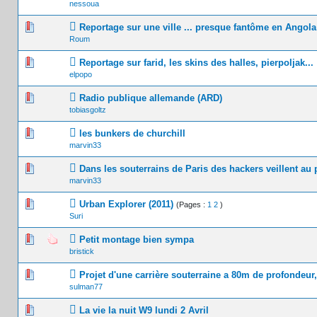
nessoua
0 Votes 
Reportage sur une ville ... presque fantôme en Angola
Roum
0 Votes 
Reportage sur farid, les skins des halles, pierpoljak...
elpopo
0 Votes 
Radio publique allemande (ARD)
tobiasgoltz
0 Votes 
les bunkers de churchill
marvin33
0 Votes 
Dans les souterrains de Paris des hackers veillent au 
marvin33
0 Votes 
Urban Explorer (2011)
(Pages :
1
2
)
Suri
0 Votes 
Petit montage bien sympa
bristick
1
Projet d'une carrière souterraine a 80m de profondeur,
sulman77
0 Votes 
La vie la nuit W9 lundi 2 Avril