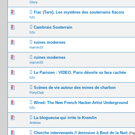
Glory
0 Votes 
Fiac (Tarn). Les mystères des souterrains fiacois
h2o
0 Votes 
Cambrais Souterrain
h2o
0 Votes 
ruines modernes
marvin33
0 Votes 
ruines modernes
marvin33
1 Vot
Le Parisien : VIDEO. Paris dévoile sa face cachée
h2o
0 Votes 
Scènes de vie autour des mines de charbon
PonyClub
0 Votes 
Wired: The New French Hacker-Artist Underground
h2o
0 Votes 
La blogueuse qui irrite le Kremlin
Andrew
0 Votes 
Cherche intervenants // àmission à Bout de la Nuit
(Pa