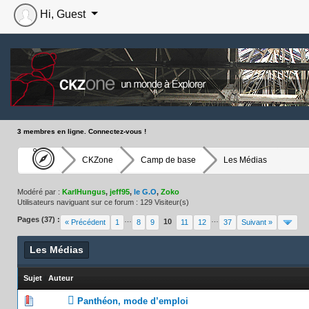
Hi, Guest
3 membres en ligne. Connectez-vous !
CKZone
Camp de base
Les Médias
Modéré par :
KarlHungus
,
jeff95
,
le G.O
,
Zoko
Utilisateurs naviguant sur ce forum : 129 Visiteur(s)
Pages (37) :
…
…
10
« Précédent
1
8
9
11
12
37
Suivant »
Les Médias
Sujet
/
Auteur
0 Votes 
Panthéon, mode d’emploi