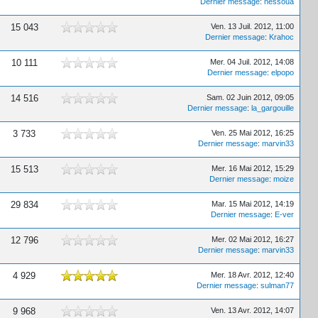
Dernier message
:
nessoua
15 043
Ven. 13 Juil. 2012, 11:00
Dernier message
:
Krahoc
10 111
Mer. 04 Juil. 2012, 14:08
Dernier message
:
elpopo
14 516
Sam. 02 Juin 2012, 09:05
Dernier message
:
la_gargouille
3 733
Ven. 25 Mai 2012, 16:25
Dernier message
:
marvin33
15 513
Mer. 16 Mai 2012, 15:29
Dernier message
:
moize
29 834
Mar. 15 Mai 2012, 14:19
Dernier message
:
E-ver
12 796
Mer. 02 Mai 2012, 16:27
Dernier message
:
marvin33
4 929
Mer. 18 Avr. 2012, 12:40
Dernier message
:
sulman77
9 968
Ven. 13 Avr. 2012, 14:07