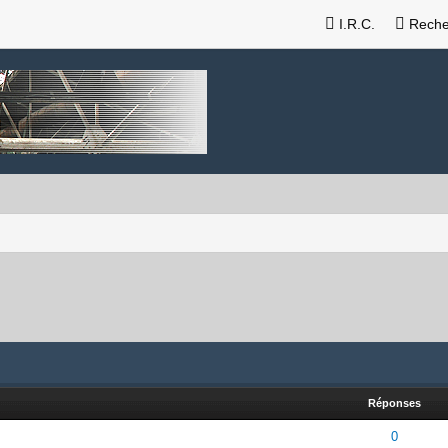
I.R.C.
Reche
Réponses
- 0 sur 5 en moyenne
1
2
3
4
5
0