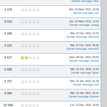
Dernier message
:
Yann
4 379
Dim. 25 Mars 2012, 10:39
Dernier message
:
h2o
9 419
Jeu. 22 Mars 2012, 12:18
Dernier message
:
outang
4 290
Mar. 21 Fév. 2012, 12:57
Dernier message
:
marvin33
4 182
Mar. 21 Fév. 2012, 09:36
Dernier message
:
marvin33
9 627
Sam. 04 Fév. 2012, 20:52
Dernier message
:
Nomad
6 698
Mer. 01 Fév. 2012, 11:34
Dernier message
:
lamer
4 797
Dim. 22 Jan. 2012, 01:28
Dernier message
:
h2o
4 984
Mer. 18 Jan. 2012, 22:41
Dernier message
:
Andrew
50 949
Lun. 12 Dec. 2011, 15:00