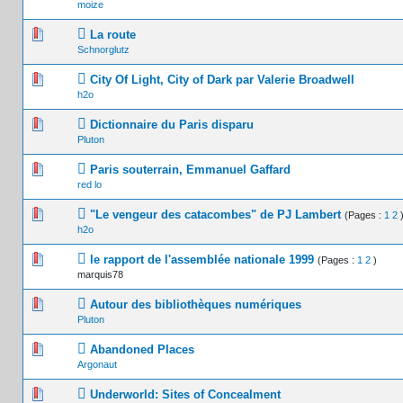
moize
0 Votes - 0 sur 5 en moyenne
1
2
3
4
5
La route
Schnorglutz
0 Votes - 0 sur 5 en moyenne
1
2
3
4
5
City Of Light, City of Dark par Valerie Broadwell
h2o
0 Votes - 0 sur 5 en moyenne
1
2
3
4
5
Dictionnaire du Paris disparu
Pluton
0 Votes - 0 sur 5 en moyenne
1
2
3
4
5
Paris souterrain, Emmanuel Gaffard
red lo
0 Votes - 0 sur 5 en moyenne
1
2
3
4
5
"Le vengeur des catacombes" de PJ Lambert
(Pages :
1
2
h2o
0 Votes - 0 sur 5 en moyenne
1
2
3
4
5
le rapport de l'assemblée nationale 1999
(Pages :
1
2
)
marquis78
0 Votes - 0 sur 5 en moyenne
1
2
3
4
5
Autour des bibliothèques numériques
Pluton
0 Votes - 0 sur 5 en moyenne
1
2
3
4
5
Abandoned Places
Argonaut
0 Votes - 0 sur 5 en moyenne
1
2
3
4
5
Underworld: Sites of Concealment