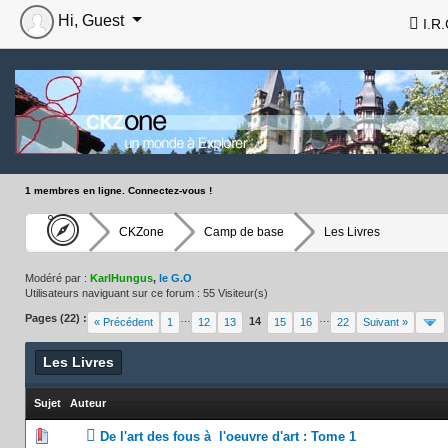
Hi, Guest
I.R.
1 membres en ligne. Connectez-vous !
CKZone
Camp de base
Les Livres
Modéré par :
KarlHungus
,
le G.O
Utilisateurs naviguant sur ce forum : 55 Visiteur(s)
Pages (22) :
…
…
14
« Précédent
1
12
13
15
16
22
Suivant »
Les Livres
Sujet
/
Auteur
0 Votes - 0 sur 5 en moyenne
1
2
3
4
5
De l'art des fous à l'oeuvre d'art : Tome 1