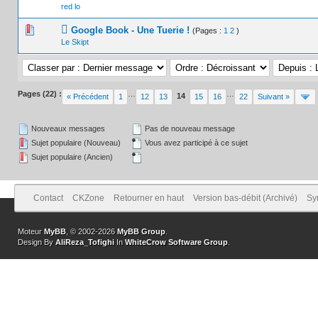
red lo
0 Votes - 0 sur 5 en moyenne
1
2
3
4
5
Google Book - Une Tuerie !
(Pages :
1
2
)
Le Skipt
Pages (22) :
…
…
14
« Précédent
1
12
13
15
16
22
Suivant »
Nouveaux messages
Pas de nouveau message
Sujet populaire (Nouveau)
Vous avez participé à ce sujet
Sujet populaire (Ancien)
Contact
CKZone
Retourner en haut
Version bas-débit (Archivé)
Sy
Moteur
MyBB
, © 2002-2026
MyBB Group
.
Design By
AliReza_Tofighi
In
WhiteCrow Software Group
.