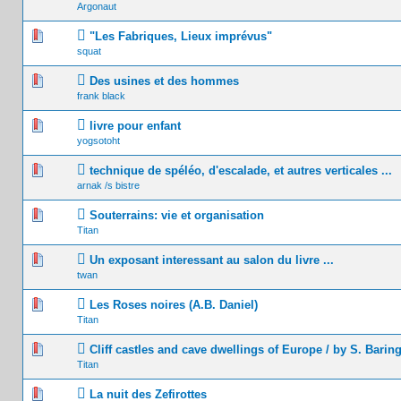
Argonaut
0 Votes - 0 sur 5 en moyenne
1
2
3
4
5
"Les Fabriques, Lieux imprévus"
squat
0 Votes - 0 sur 5 en moyenne
1
2
3
4
5
Des usines et des hommes
frank black
0 Votes - 0 sur 5 en moyenne
1
2
3
4
5
livre pour enfant
yogsotoht
0 Votes - 0 sur 5 en moyenne
1
2
3
4
5
technique de spéléo, d'escalade, et autres verticales ...
arnak /s bistre
0 Votes - 0 sur 5 en moyenne
1
2
3
4
5
Souterrains: vie et organisation
Titan
0 Votes - 0 sur 5 en moyenne
1
2
3
4
5
Un exposant interessant au salon du livre ...
twan
0 Votes - 0 sur 5 en moyenne
1
2
3
4
5
Les Roses noires (A.B. Daniel)
Titan
0 Votes - 0 sur 5 en moyenne
1
2
3
4
5
Cliff castles and cave dwellings of Europe / by S. Barin
Titan
0 Votes - 0 sur 5 en moyenne
1
2
3
4
5
La nuit des Zefirottes