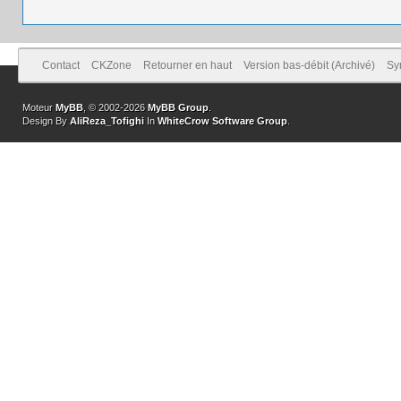
Contact
CKZone
Retourner en haut
Version bas-débit (Archivé)
Sy
Moteur
MyBB
, © 2002-2026
MyBB Group
.
Design By
AliReza_Tofighi
In
WhiteCrow Software Group
.