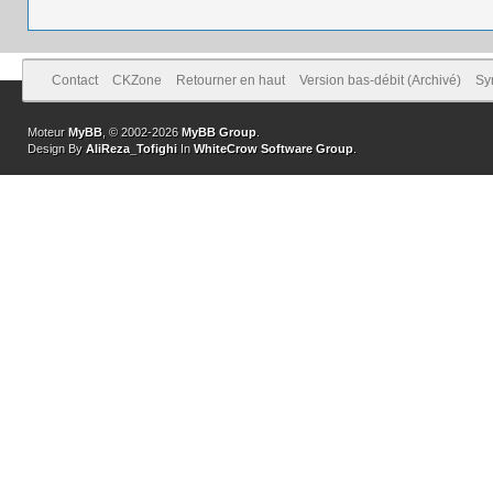
Contact
CKZone
Retourner en haut
Version bas-débit (Archivé)
Sy
Moteur
MyBB
, © 2002-2026
MyBB Group
.
Design By
AliReza_Tofighi
In
WhiteCrow Software Group
.