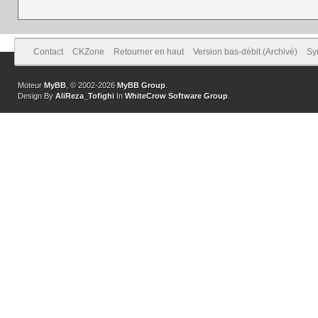
Contact
CKZone
Retourner en haut
Version bas-débit (Archivé)
Sy
Moteur
MyBB
, © 2002-2026
MyBB Group
.
Design By
AliReza_Tofighi
In
WhiteCrow Software Group
.