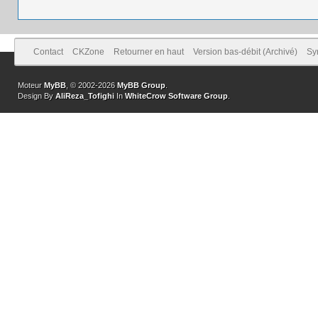
Contact
CKZone
Retourner en haut
Version bas-débit (Archivé)
Sy
Moteur
MyBB
, © 2002-2026
MyBB Group
.
Design By
AliReza_Tofighi
In
WhiteCrow Software Group
.