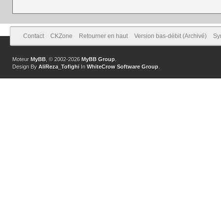
Contact
CKZone
Retourner en haut
Version bas-débit (Archivé)
Sy
Moteur
MyBB
, © 2002-2026
MyBB Group
.
Design By
AliReza_Tofighi
In
WhiteCrow Software Group
.