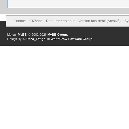
Contact
CKZone
Retourner en haut
Version bas-débit (Archivé)
Sy
Moteur
MyBB
, © 2002-2026
MyBB Group
.
Design By
AliReza_Tofighi
In
WhiteCrow Software Group
.