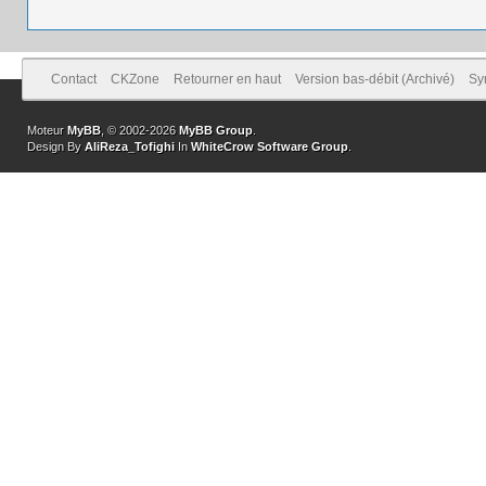
Contact
CKZone
Retourner en haut
Version bas-débit (Archivé)
Sy
Moteur
MyBB
, © 2002-2026
MyBB Group
.
Design By
AliReza_Tofighi
In
WhiteCrow Software Group
.