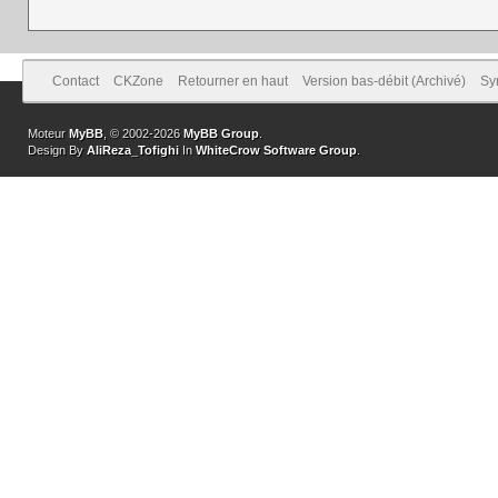
Contact
CKZone
Retourner en haut
Version bas-débit (Archivé)
Sy
Moteur
MyBB
, © 2002-2026
MyBB Group
.
Design By
AliReza_Tofighi
In
WhiteCrow Software Group
.