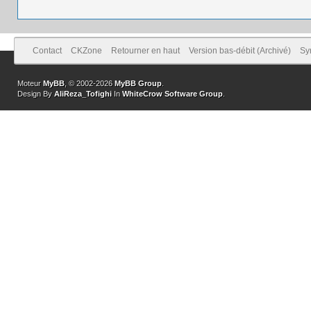
Contact
CKZone
Retourner en haut
Version bas-débit (Archivé)
Sy
Moteur
MyBB
, © 2002-2026
MyBB Group
.
Design By
AliReza_Tofighi
In
WhiteCrow Software Group
.