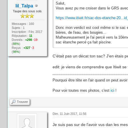
Salut,
lil_Talpa
Vous avez pu me croiser dans le GRS avec
Taupe des sous sols
https://www.itiwit.fr/sac-dos-etanche-20...i
Messages : 160
Donc mon verdict est cool même si le sac est 
Sujets : 1
Inscription : Fév. 2017
bières, de l'eau, des bougies...
Réputation :
11
Malheureusement je l'ai percé vers la 10èm
Donnés :
+298
-19
sac étanche percé ça fait piscine.
(
88%
)
Reçus :
+327
-3
(
98%
)
C'était pas un décat ton sac? J'en étais 
edit: je viens de comprendre que Itiwit se
Pourquoi être tête en l'air quand on peut avoir
Pour voir toutes mes photos, c'est
ici
!
Trouver
Dim. 11 Juin 2017, 11:56
Je suis pas sur de l'avoir vus dan les m