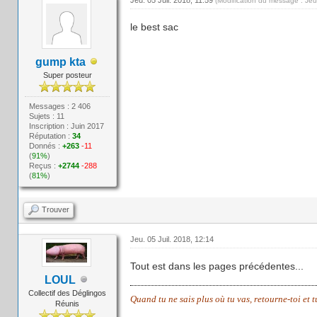
(Modification du message : Jeu
le best sac
gump kta
Super posteur
Messages : 2 406
Sujets : 11
Inscription : Juin 2017
Réputation :
34
Donnés :
+263
-11
(
91%
)
Reçus :
+2744
-288
(
81%
)
Trouver
Jeu. 05 Juil. 2018, 12:14
Tout est dans les pages précédentes...
LOUL
Collectif des Déglingos
Quand tu ne sais plus où tu vas, retourne-toi et 
Réunis