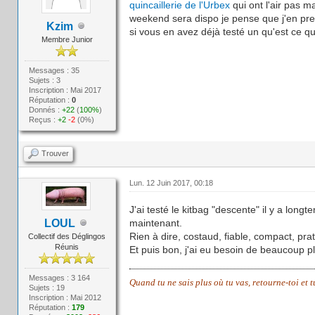
quincaillerie de l'Urbex
qui ont l'air pas ma
weekend sera dispo je pense que j'en pre
Kzim
si vous en avez déjà testé un qu'est ce 
Membre Junior
Messages : 35
Sujets : 3
Inscription : Mai 2017
Réputation :
0
Donnés :
+22
(
100%
)
Reçus :
+2
-2
(0%)
Trouver
Lun. 12 Juin 2017, 00:18
J'ai testé le kitbag "descente" il y a lo
LOUL
maintenant.
Rien à dire, costaud, fiable, compact, pra
Collectif des Déglingos
Réunis
Et puis bon, j'ai eu besoin de beaucoup pl
Messages : 3 164
Quand tu ne sais plus où tu vas, retourne-toi et 
Sujets : 19
Inscription : Mai 2012
Réputation :
179