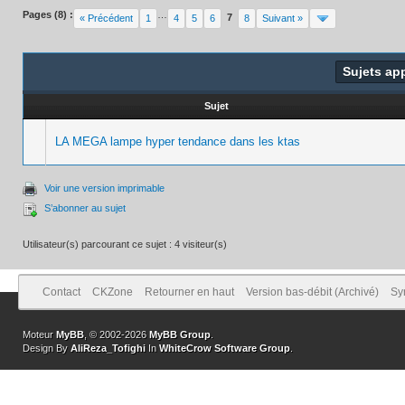
Pages (8) :
…
7
« Précédent
1
4
5
6
8
Suivant »
Sujets ap
Sujet
LA MEGA lampe hyper tendance dans les ktas
Voir une version imprimable
S’abonner au sujet
Utilisateur(s) parcourant ce sujet : 4 visiteur(s)
Contact
CKZone
Retourner en haut
Version bas-débit (Archivé)
Sy
Moteur
MyBB
, © 2002-2026
MyBB Group
.
Design By
AliReza_Tofighi
In
WhiteCrow Software Group
.