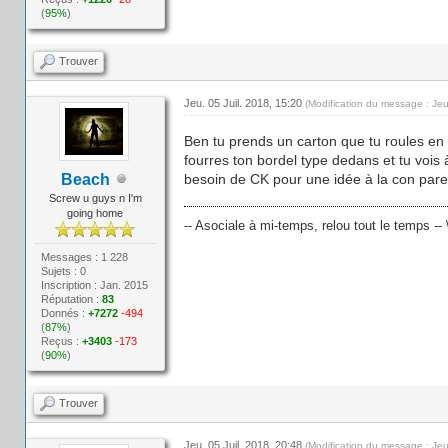
(
95%
)
Trouver
Jeu. 05 Juil. 2018, 15:20
(Modification du message : Jeu
Ben tu prends un carton que tu roules en
fourres ton bordel type dedans et tu vois 
Beach
besoin de CK pour une idée à la con parei
Screw u guys n I'm
going home
-- Asociale à mi-temps, relou tout le temps -- 
Messages : 1 228
Sujets : 0
Inscription : Jan. 2015
Réputation :
83
Donnés :
+7272
-494
(
87%
)
Reçus :
+3403
-173
(
90%
)
Trouver
Jeu. 05 Juil. 2018, 20:48
(Modification du message : Jeu