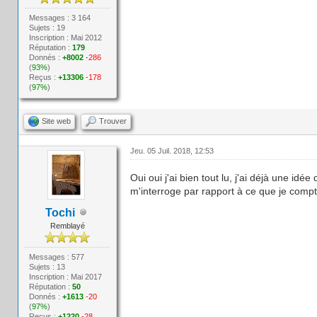
Messages : 3 164
Sujets : 19
Inscription : Mai 2012
Réputation :
179
Donnés :
+8002
-286
(
93%
)
Reçus :
+13306
-178
(
97%
)
Site web
Trouver
Jeu. 05 Juil. 2018, 12:53
Oui oui j'ai bien tout lu, j'ai déjà une id
m'interroge par rapport à ce que je comp
Tochi
Remblayé
Messages : 577
Sujets : 13
Inscription : Mai 2017
Réputation :
50
Donnés :
+1613
-20
(
97%
)
Reçus :
+1220
-28