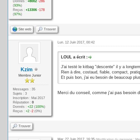
Donnés :
+8002
-286
(
93%
)
Reçus :
+13306
-178
(
97%
)
Site web
Trouver
Lun. 12 Juin 2017, 00:42
LOUL a écrit :
J'ai testé le kitbag "descente" il y a long
Kzim
Rien à dire, costaud, fiable, compact, prati
Membre Junior
Et puis bon, j'ai eu besoin de beaucoup plus
Messages : 35
Merci du conseil, comme j'ai pas besoin 
Sujets : 3
Inscription : Mai 2017
Réputation :
0
Donnés :
+22
(
100%
)
Reçus :
+2
-2
(0%)
Trouver
Mar. 27 Juin 2017, 16:35
(Modification du message : Ma