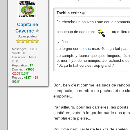
Tochi a écrit :
Je cherche un nouveau sac car je commence
Capitaine
Caverne
beaucoup de carburant
au milieu d
Super posteur
lycéen.
Je lorgne sur
ce sac
mais 40 L ça fait pas
Messages : 1 237
Sujets : 6
Je compte y fourrer quelques fringues, réch
Inscription : Mars
et mon hybride numérique. Je recherche du c
2011
Réputation :
17
40L ça le fait ou c'est trop grand ?
Donnés :
+3036
-2205
(
15%
)
Reçus :
+2374
-99
(
91%
)
Bon, ben c'est comme les sacs de randos, 
compacité, le nombre de poches et de clo
emporter...
Par ailleurs, pour les carrières, les poin
chatières, voire à le garder sur le dos qu
remblai et la pierre...
Pour ma part, j'ai testé les kits de spélé