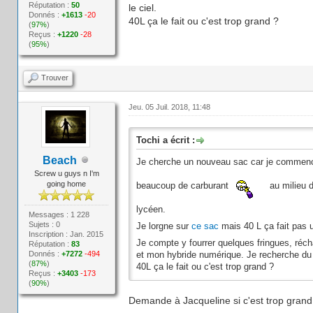
Réputation :
50
le ciel.
Donnés :
+1613
-20
40L ça le fait ou c'est trop grand ?
(
97%
)
Reçus :
+1220
-28
(
95%
)
Trouver
Jeu. 05 Juil. 2018, 11:48
Tochi a écrit :
Beach
Je cherche un nouveau sac car je commence
Screw u guys n I'm
going home
beaucoup de carburant
au milieu d
lycéen.
Messages : 1 228
Sujets : 0
Je lorgne sur
ce sac
mais 40 L ça fait pas
Inscription : Jan. 2015
Je compte y fourrer quelques fringues, réch
Réputation :
83
Donnés :
+7272
-494
et mon hybride numérique. Je recherche du c
(
87%
)
40L ça le fait ou c'est trop grand ?
Reçus :
+3403
-173
(
90%
)
Demande à Jacqueline si c'est trop grand