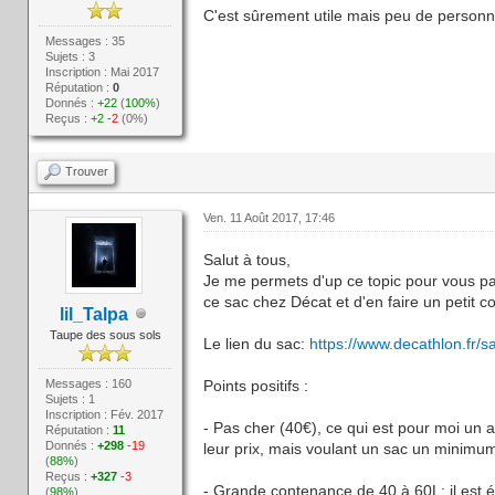
C'est sûrement utile mais peu de person
Messages : 35
Sujets : 3
Inscription : Mai 2017
Réputation :
0
Donnés :
+22
(
100%
)
Reçus :
+2
-2
(0%)
Trouver
Ven. 11 Août 2017, 17:46
Salut à tous,
Je me permets d'up ce topic pour vous par
ce sac chez Décat et d'en faire un petit 
lil_Talpa
Taupe des sous sols
Le lien du sac:
https://www.decathlon.fr/s
Messages : 160
Points positifs :
Sujets : 1
Inscription : Fév. 2017
- Pas cher (40€), ce qui est pour moi un 
Réputation :
11
Donnés :
+298
-19
leur prix, mais voulant un sac un minimum r
(
88%
)
Reçus :
+327
-3
- Grande contenance de 40 à 60L: il est é
(
98%
)