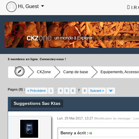
Hi, Guest
I.R.
3 membres en ligne. Connectez-vous !
CKZone
Camp de base
Equipements, Accessoi
Pages (8) :
…
7
« Précédent
1
4
5
6
8
Suivant »
Suggestions Sac Ktas
Lun. 29 Mai 2017, 13:27
(Modification du message : Lu
Benny a écrit :