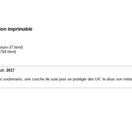
ion imprimable
forum-37.html
)
6754.html
)
uil. 2017
te des souterrains, une couche de suie pour se protéger des UV, le doux son méta