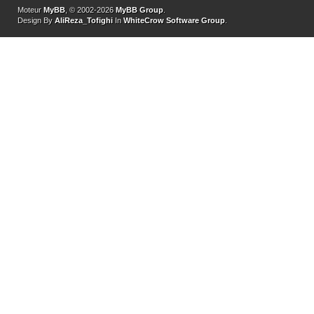
Moteur
MyBB
, © 2002-2026
MyBB Group
.
Design By
AliReza_Tofighi
In
WhiteCrow Software Group
.