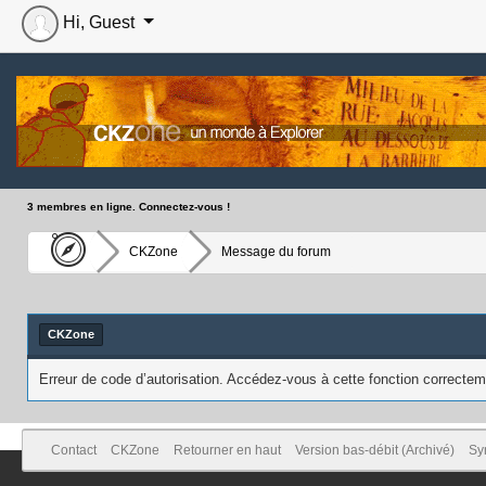
Hi, Guest
3 membres en ligne. Connectez-vous !
CKZone
Message du forum
CKZone
Erreur de code d’autorisation. Accédez-vous à cette fonction correcteme
Contact
CKZone
Retourner en haut
Version bas-débit (Archivé)
Sy