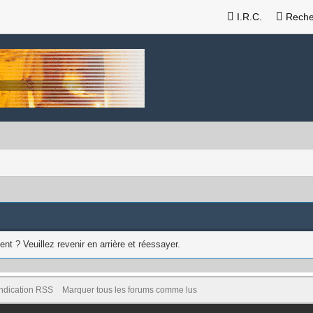
I.R.C.
Reche
nt ? Veuillez revenir en arrière et réessayer.
ndication RSS
Marquer tous les forums comme lus