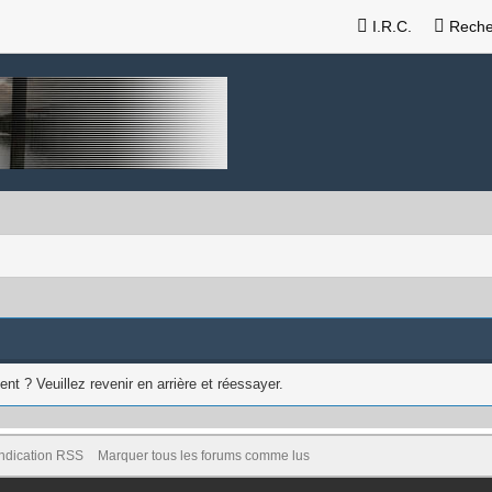
I.R.C.
Reche
nt ? Veuillez revenir en arrière et réessayer.
ndication RSS
Marquer tous les forums comme lus