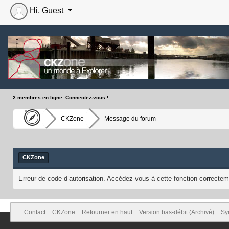
Hi, Guest
2 membres en ligne. Connectez-vous !
CKZone
Message du forum
CKZone
Erreur de code d’autorisation. Accédez-vous à cette fonction correcteme
Contact
CKZone
Retourner en haut
Version bas-débit (Archivé)
Sy