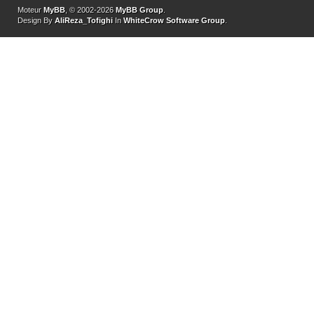
Moteur
MyBB
, © 2002-2026
MyBB Group
.
Design By
AliReza_Tofighi
In
WhiteCrow Software Group
.