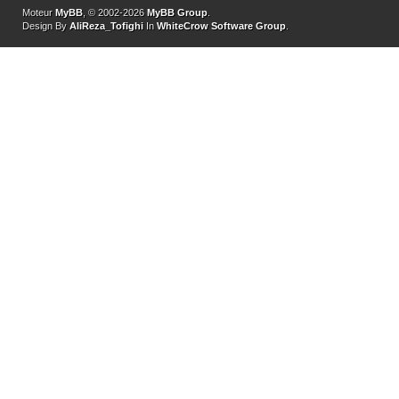
Moteur
MyBB
, © 2002-2026
MyBB Group
.
Design By
AliReza_Tofighi
In
WhiteCrow Software Group
.