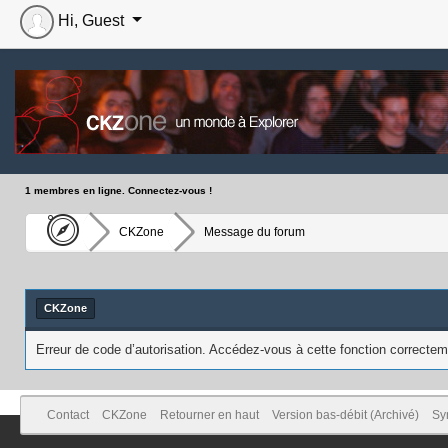
Hi, Guest
1 membres en ligne. Connectez-vous !
CKZone
Message du forum
CKZone
Erreur de code d’autorisation. Accédez-vous à cette fonction correcteme
Contact
CKZone
Retourner en haut
Version bas-débit (Archivé)
Sy