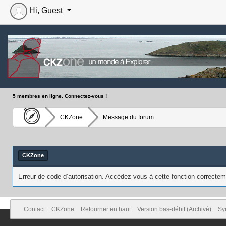
Hi, Guest
5 membres en ligne. Connectez-vous !
CKZone
Message du forum
CKZone
Erreur de code d’autorisation. Accédez-vous à cette fonction correcteme
Contact
CKZone
Retourner en haut
Version bas-débit (Archivé)
Sy