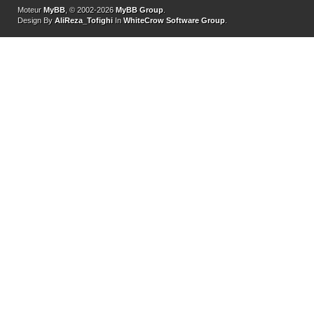
Moteur
MyBB
, © 2002-2026
MyBB Group
.
Design By
AliReza_Tofighi
In
WhiteCrow Software Group
.