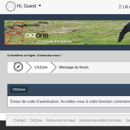
Hi, Guest
I.R.
4 membres en ligne. Connectez-vous !
CKZone
Message du forum
CKZone
Erreur de code d’autorisation. Accédez-vous à cette fonction correcteme
Contact
CKZone
Retourner en haut
Version bas-débit (Archivé)
Sy