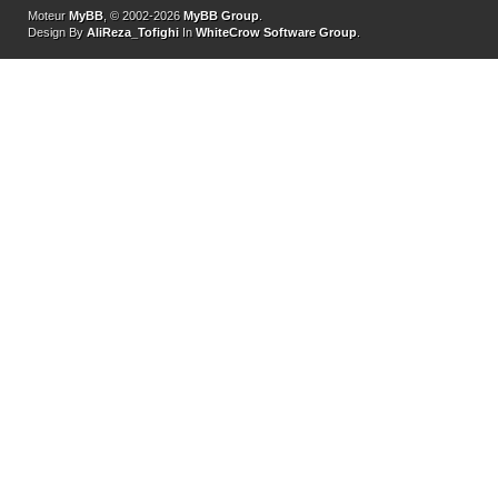
Moteur
MyBB
, © 2002-2026
MyBB Group
.
Design By
AliReza_Tofighi
In
WhiteCrow Software Group
.