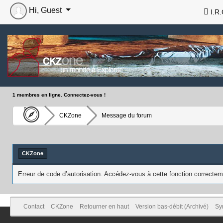
Hi, Guest
I.R.
1 membres en ligne. Connectez-vous !
CKZone
Message du forum
CKZone
Erreur de code d’autorisation. Accédez-vous à cette fonction correcteme
Contact
CKZone
Retourner en haut
Version bas-débit (Archivé)
Sy