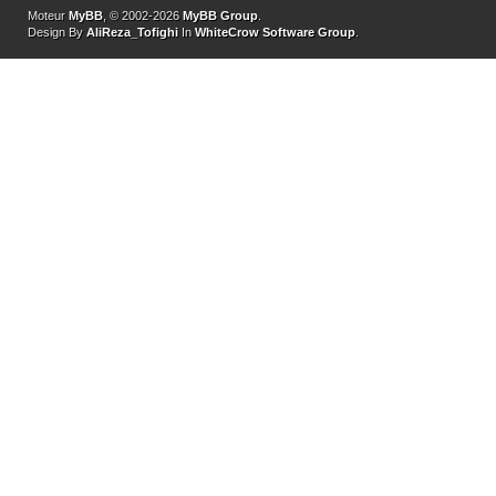
Moteur
MyBB
, © 2002-2026
MyBB Group
.
Design By
AliReza_Tofighi
In
WhiteCrow Software Group
.