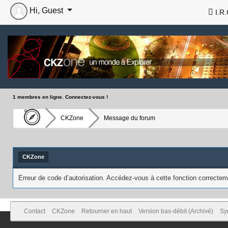
Hi, Guest
I.R.
1 membres en ligne. Connectez-vous !
CKZone
Message du forum
CKZone
Erreur de code d’autorisation. Accédez-vous à cette fonction correcteme
Contact
CKZone
Retourner en haut
Version bas-débit (Archivé)
Sy