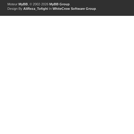
Moteur
MyBB
, © 2002-2026
MyBB Group
.
Design By
AliReza_Tofighi
In
WhiteCrow Software Group
.