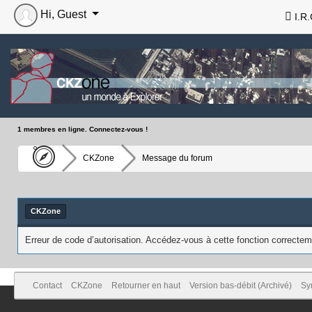
Hi, Guest
I.R.
1 membres en ligne. Connectez-vous !
CKZone
Message du forum
CKZone
Erreur de code d’autorisation. Accédez-vous à cette fonction correcteme
Contact
CKZone
Retourner en haut
Version bas-débit (Archivé)
Sy