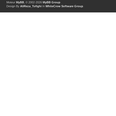
Moteur
MyBB
, © 2002-2026
MyBB Group
.
Design By
AliReza_Tofighi
In
WhiteCrow Software Group
.