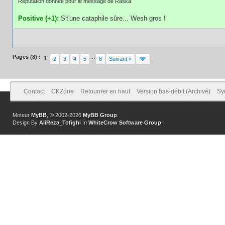
Réputation donnée pour le message de Raska
Positive (+1):
S't'une cataphile sûre... Wesh gros !
Pages (8) :
…
1
2
3
4
5
8
Suivant »
Contact
CKZone
Retourner en haut
Version bas-débit (Archivé)
Sy
Moteur
MyBB
, © 2002-2026
MyBB Group
.
Design By
AliReza_Tofighi
In
WhiteCrow Software Group
.