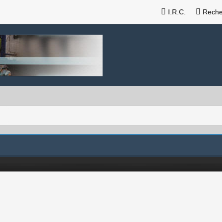
I.R.C.
Reche