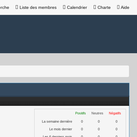
rche
Liste des membres
Calendrier
Charte
Aide
Positifs
Neutres
Négatifs
La semaine dernière
0
0
0
Le mois dernier
0
0
0
Les 6 derniers mois
0
0
0