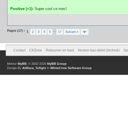
Positive (+1):
Super cool ce mec!
Pages (17) :
…
1
2
3
4
5
17
Suivant »
Contact
CKZone
Retourner en haut
Version bas-débit (Archivé)
Sy
Moteur
MyBB
, © 2002-2026
MyBB Group
.
Design By
AliReza_Tofighi
In
WhiteCrow Software Group
.