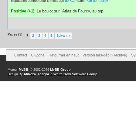
Réputation donnée pour le message
de KOP
dans
Plan de Fourcy
Positive (+1):
Le boulot sur l'Atlas de Fourcy, au top !
Pages (5) :
1
2
3
4
5
Suivant »
Contact
CKZone
Retourner en haut
Version bas-débit (Archivé)
Sy
Moteur
MyBB
, © 2002-2026
MyBB Group
.
Design By
AliReza_Tofighi
In
WhiteCrow Software Group
.