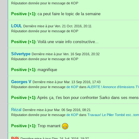
Réputation donnée pour le message de KOP
Positive (+1):
ca peut faire le topic de la semaine
LOUL
Dernière mise à jour Ven. 21 Oct. 2016, 20:11
Réputation donnée pour le message de KOP
Positive (+1):
Voilà une vraie info constructive...
Silvertype
Dernière mise à jour Ven. 16 Sep 2016, 20:32
Réputation donnée pour le message de KOP
Positive (+1):
magnifique
Georges V
Dernière mise à jour Mar. 13 Sep 2016, 17:43
Réputation donnée pour le message
de KOP
dans
ALERTE ! Annonce d'émissions T
Positive (+1):
Après ça, t'es bon pour confronter Sarko dans ses men
Rézal
Dernière mise à jour Mar. 06 Sep 2016, 08:21
Réputation donnée pour le message
de KOP
dans
Travaux! Le Pilier Tombé est...to
Positive (+1):
Trop marrant
BiBi
Dernière mise à jour Dim. 24 Juil. 2016, 19:37