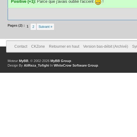
Positive (+1):
Parce que j'avais oublié l'accent
!
Pages (2) :
1
2
Suivant »
Contact
CKZone
Retourner en haut
Version bas-débit (Archivé)
Sy
Moteur
MyBB
, © 2002-2026
MyBB Group
.
Design By
AliReza_Tofighi
In
WhiteCrow Software Group
.