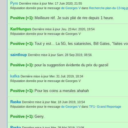
Pyro
Dernière mise à jour Mer. 17 Juin 2020, 21:55
Réputation donnée pour le message
de Georges V
dans
Recherche plan-du-13-big.j
Positive (+1):
Meilleure réf. Je suis plié de rire depuis 1 heure.
KarlHungus
Dernière mise à jour Jeu. 23 Avr. 2020, 19:54
Réputation donnée pour le message de Georges V
Positive (+1):
Tout y est... La 5G, les satanistes, Bill Gates, "faites v
saintloup
Dernière mise à jour Sam. 28 Sep 2019, 08:56
Positive (+1):
pour la suggestion évidente du prix du gazoil
kafka
Dernière mise à jour Mer. 31 Juil. 2019, 18:34
Réputation donnée pour le message de Georges V
Positive (+1):
Pour les coins a merules ahahah
Raska
Dernière mise à jour Mar. 18 Juin 2019, 10:54
Réputation donnée pour le message
de Georges V
dans
TF1- Grand Reportage
Positive (+1):
Gerry.
Raska
Dernière mise à jour Mer. 29 Mai 2019, 12:08