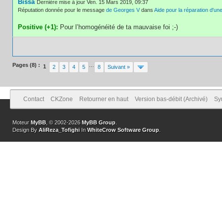
Bissa
Dernière mise à jour Ven. 15 Mars 2019, 09:37
Réputation donnée pour le message
de Georges V
dans
Aide pour la réparation d'un
Positive (+1):
Pour l’homogénéité de ta mauvaise foi ;-)
Pages (8) :
…
1
2
3
4
5
8
Suivant »
Contact
CKZone
Retourner en haut
Version bas-débit (Archivé)
Sy
Moteur
MyBB
, © 2002-2026
MyBB Group
.
Design By
AliReza_Tofighi
In
WhiteCrow Software Group
.