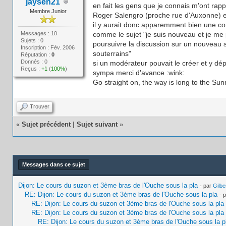
jaysen21
en fait les gens que je connais m'ont rapp
Membre Junior
Roger Salengro (proche rue d'Auxonne) et 
il y aurait donc apparemment bien une co
Messages : 10
comme le sujet "je suis nouveau et je me 
Sujets : 0
poursuivre la discussion sur un nouveau s
Inscription : Fév. 2006
souterrains"
Réputation :
0
Donnés : 0
si un modérateur pouvait le créer et y dé
Reçus :
+1
(
100%
)
sympa merci d'avance :wink:
Go straight on, the way is long to the Sunri
Trouver
«
Sujet précédent
|
Sujet suivant
»
Messages dans ce sujet
Dijon: Le cours du suzon et 3ème bras de l'Ouche sous la pla
- par
Gilbe
RE: Dijon: Le cours du suzon et 3ème bras de l'Ouche sous la pla
- 
RE: Dijon: Le cours du suzon et 3ème bras de l'Ouche sous la pla
RE: Dijon: Le cours du suzon et 3ème bras de l'Ouche sous la pla
RE: Dijon: Le cours du suzon et 3ème bras de l'Ouche sous la p