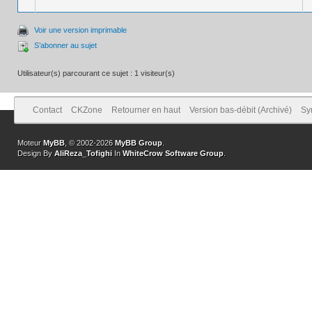
Voir une version imprimable
S’abonner au sujet
Utilisateur(s) parcourant ce sujet : 1 visiteur(s)
Contact
CKZone
Retourner en haut
Version bas-débit (Archivé)
Sy
Moteur
MyBB
, © 2002-2026
MyBB Group
.
Design By
AliReza_Tofighi
In
WhiteCrow Software Group
.