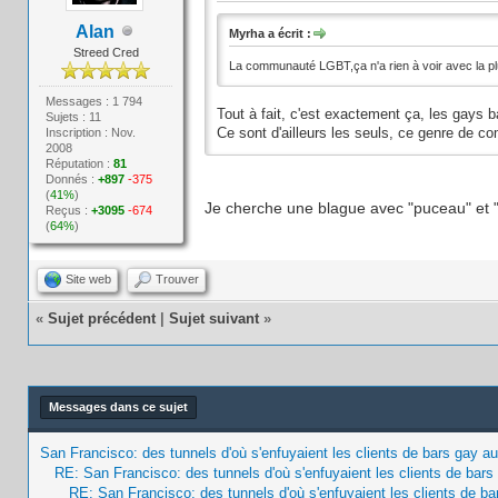
Alan
Myrha a écrit :
Streed Cred
La communauté LGBT,ça n'a rien à voir avec la pl
Messages : 1 794
Tout à fait, c'est exactement ça, les gays 
Sujets : 11
Inscription : Nov.
Ce sont d'ailleurs les seuls, ce genre de c
2008
Réputation :
81
Donnés :
+897
-375
(
41%
)
Je cherche une blague avec "puceau" et "c
Reçus :
+3095
-674
(
64%
)
Site web
Trouver
«
Sujet précédent
|
Sujet suivant
»
Messages dans ce sujet
San Francisco: des tunnels d'où s'enfuyaient les clients de bars gay a
RE: San Francisco: des tunnels d'où s'enfuyaient les clients de bar
RE: San Francisco: des tunnels d'où s'enfuyaient les clients de b