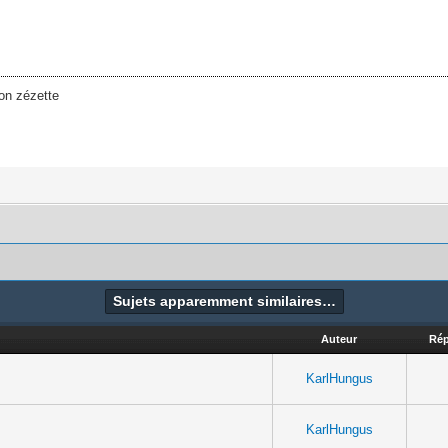
on zézette
Sujets apparemment similaires…
Auteur
Ré
KarlHungus
KarlHungus