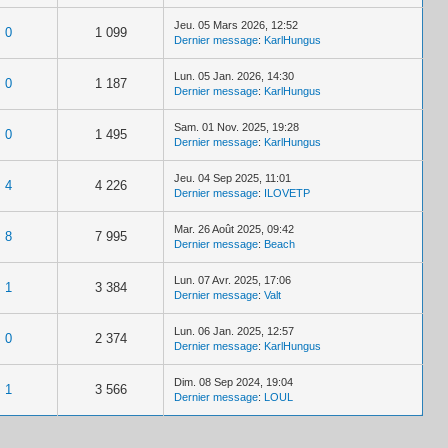
Jeu. 05 Mars 2026, 12:52
0
1 099
Dernier message
:
KarlHungus
Lun. 05 Jan. 2026, 14:30
0
1 187
Dernier message
:
KarlHungus
Sam. 01 Nov. 2025, 19:28
0
1 495
Dernier message
:
KarlHungus
Jeu. 04 Sep 2025, 11:01
4
4 226
Dernier message
:
ILOVETP
Mar. 26 Août 2025, 09:42
8
7 995
Dernier message
:
Beach
Lun. 07 Avr. 2025, 17:06
1
3 384
Dernier message
:
Valt
Lun. 06 Jan. 2025, 12:57
0
2 374
Dernier message
:
KarlHungus
Dim. 08 Sep 2024, 19:04
1
3 566
Dernier message
:
LOUL