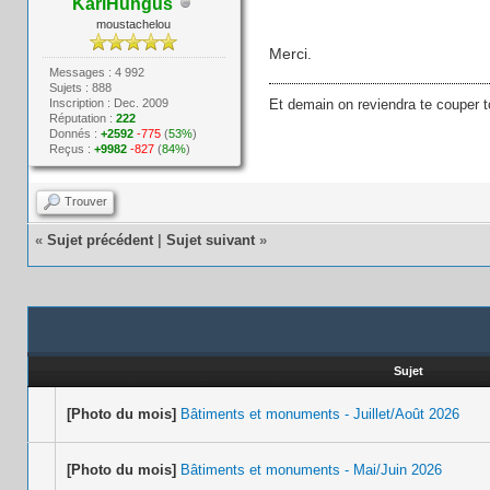
KarlHungus
moustachelou
Merci.
Messages : 4 992
Sujets : 888
Inscription : Dec. 2009
Et demain on reviendra te couper t
Réputation :
222
Donnés :
+2592
-775
(
53%
)
Reçus :
+9982
-827
(
84%
)
Trouver
«
Sujet précédent
|
Sujet suivant
»
Sujet
[Photo du mois]
Bâtiments et monuments - Juillet/Août 2026
[Photo du mois]
Bâtiments et monuments - Mai/Juin 2026