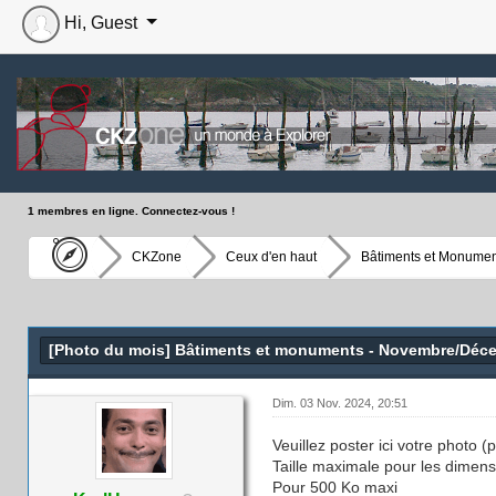
Hi, Guest
1 membres en ligne. Connectez-vous !
CKZone
Ceux d'en haut
Bâtiments et Monumen
Moyenne : 0 (0 vote(s))
1
2
3
4
5
[Photo du mois] Bâtiments et monuments - Novembre/Déc
Dim. 03 Nov. 2024, 20:51
Veuillez poster ici votre photo 
Taille maximale pour les dimens
Pour 500 Ko maxi