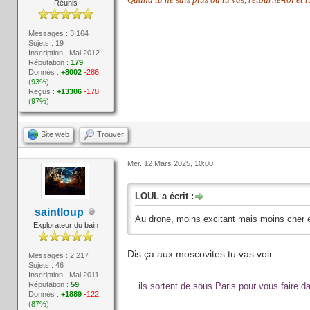
Réunis
Messages : 3 164
Sujets : 19
Inscription : Mai 2012
Réputation :
179
Donnés :
+8002
-286
(
93%
)
Reçus :
+13306
-178
(
97%
)
Site web
Trouver
Mer. 12 Mars 2025, 10:00
LOUL a écrit :
saintloup
Au drone, moins excitant mais moins cher
Explorateur du bain
Dis ça aux moscovites tu vas voir...
Messages : 2 217
Sujets : 46
Inscription : Mai 2011
Réputation :
59
...
ils sortent de sous Paris pour vous faire 
Donnés :
+1889
-122
(
87%
)