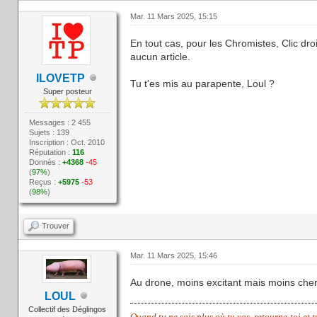
Mar. 11 Mars 2025, 15:15
En tout cas, pour les Chromistes, Clic dr
aucun article.
ILOVETP
Tu t'es mis au parapente, Loul ?
Super posteur
Messages : 2 455
Sujets : 139
Inscription : Oct. 2010
Réputation :
116
Donnés :
+4368
-45
(
97%
)
Reçus :
+5975
-53
(
98%
)
Trouver
Mar. 11 Mars 2025, 15:46
Au drone, moins excitant mais moins ch
LOUL
Collectif des Déglingos
Quand tu ne sais plus où tu vas, retourne-toi et 