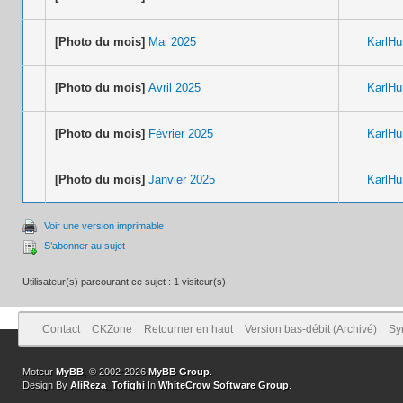
[Photo du mois]
Mai 2025
KarlH
[Photo du mois]
Avril 2025
KarlH
[Photo du mois]
Février 2025
KarlH
[Photo du mois]
Janvier 2025
KarlH
Voir une version imprimable
S’abonner au sujet
Utilisateur(s) parcourant ce sujet : 1 visiteur(s)
Contact
CKZone
Retourner en haut
Version bas-débit (Archivé)
Sy
Moteur
MyBB
, © 2002-2026
MyBB Group
.
Design By
AliReza_Tofighi
In
WhiteCrow Software Group
.