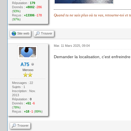
Réputation :
179
Donnés :
+8002
-286
(
93%
)
Quand tu ne sais plus où tu vas, retourne-toi et 
Reçus :
+13306
-178
(
97%
)
Site web
Trouver
Mar. 11 Mars 2025, 09:04
Demander la localisation, c'est enfreindre
A75
Merooo
Messages : 22
Sujets : 1
Inscription : Nov.
2013
Réputation :
0
Donnés :
+51
-6
(
78%
)
Reçus :
+18
-1
(
89%
)
Trouver