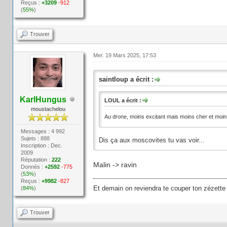
Reçus :
+3209
-912
(
55%
)
Trouver
Mer. 19 Mars 2025, 17:53
saintloup a écrit :
KarlHungus
LOUL a écrit :
moustachelou
Au drone, moins excitant mais moins cher et mo
Messages : 4 992
Sujets : 888
Dis ça aux moscovites tu vas voir...
Inscription : Dec.
2009
Réputation :
222
Malin -> ravin
Donnés :
+2592
-775
(
53%
)
Reçus :
+9982
-827
Et demain on reviendra te couper ton zézette
(
84%
)
Trouver