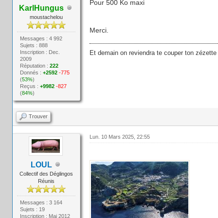
Pour 500 Ko maxi
KarlHungus
moustachelou
Merci.
Messages : 4 992
Sujets : 888
Inscription : Dec.
Et demain on reviendra te couper ton zézette
2009
Réputation :
222
Donnés :
+2592
-775
(
53%
)
Reçus :
+9982
-827
(
84%
)
Trouver
Lun. 10 Mars 2025, 22:55
LOUL
Collectif des Déglingos
Réunis
Messages : 3 164
Sujets : 19
Inscription : Mai 2012