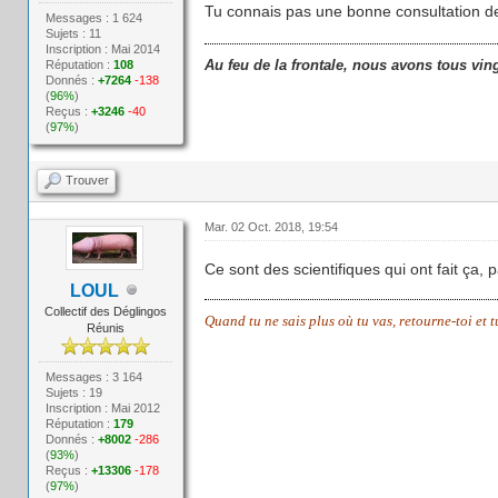
Tu connais pas une bonne consultation d
Messages : 1 624
Sujets : 11
Inscription : Mai 2014
Au feu de la frontale, nous avons tous vin
Réputation :
108
Donnés :
+7264
-138
(
96%
)
Reçus :
+3246
-40
(
97%
)
Trouver
Mar. 02 Oct. 2018, 19:54
Ce sont des scientifiques qui ont fait ça, p
LOUL
Collectif des Déglingos
Quand tu ne sais plus où tu vas, retourne-toi et 
Réunis
Messages : 3 164
Sujets : 19
Inscription : Mai 2012
Réputation :
179
Donnés :
+8002
-286
(
93%
)
Reçus :
+13306
-178
(
97%
)