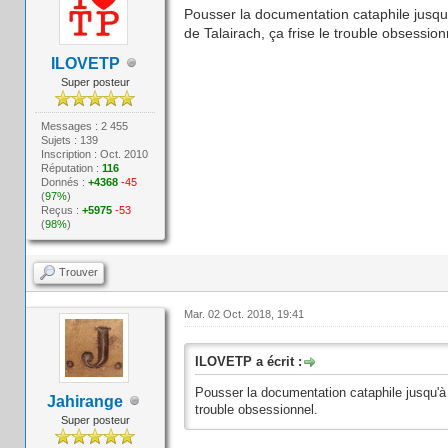
Pousser la documentation cataphile jusqu
de Talairach, ça frise le trouble obsession
ILOVETP
Super posteur
Messages : 2 455
Sujets : 139
Inscription : Oct. 2010
Réputation :
116
Donnés :
+4368
-45
(
97%
)
Reçus :
+5975
-53
(
98%
)
Trouver
Mar. 02 Oct. 2018, 19:41
ILOVETP a écrit :
Pousser la documentation cataphile jusqu'à 
Jahirange
trouble obsessionnel.
Super posteur