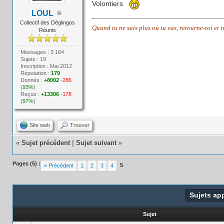
Volontiers
LOUL
Collectif des Déglingos
Quand tu ne sais plus où tu vas, retourne-toi et 
Réunis
Messages : 3 164
Sujets : 19
Inscription : Mai 2012
Réputation :
179
Donnés :
+8002
-286
(
93%
)
Reçus :
+13306
-178
(
97%
)
Site web
Trouver
«
Sujet précédent
|
Sujet suivant
»
Pages (5) :
5
« Précédent
1
2
3
4
Sujets ap
Sujet