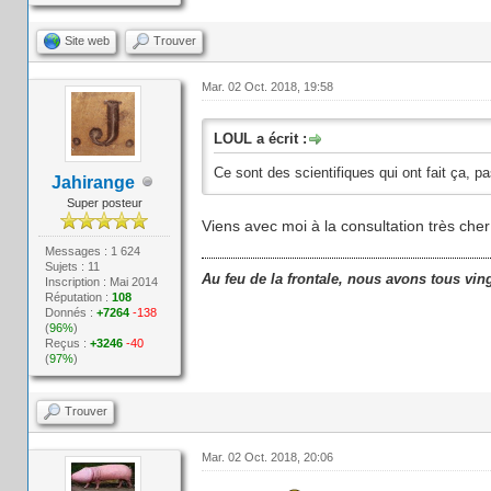
Site web
Trouver
Mar. 02 Oct. 2018, 19:58
LOUL a écrit :
Ce sont des scientifiques qui ont fait ça, pas
Jahirange
Super posteur
Viens avec moi à la consultation très che
Messages : 1 624
Sujets : 11
Au feu de la frontale, nous avons tous vin
Inscription : Mai 2014
Réputation :
108
Donnés :
+7264
-138
(
96%
)
Reçus :
+3246
-40
(
97%
)
Trouver
Mar. 02 Oct. 2018, 20:06