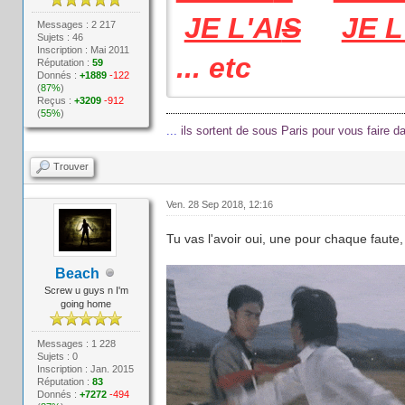
JE L'AI
S
JE L
Messages : 2 217
Sujets : 46
Inscription : Mai 2011
... etc
Réputation :
59
Donnés :
+1889
-122
(
87%
)
Reçus :
+3209
-912
(
55%
)
...
ils sortent de sous Paris pour vous faire 
Trouver
Ven. 28 Sep 2018, 12:16
Tu vas l'avoir oui, une pour chaque faute, 
Beach
Screw u guys n I'm
going home
Messages : 1 228
Sujets : 0
Inscription : Jan. 2015
Réputation :
83
Donnés :
+7272
-494