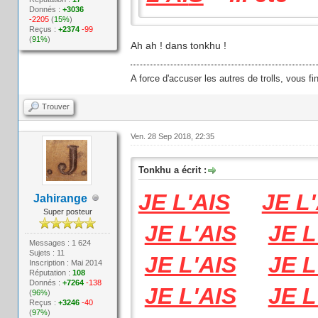
Donnés :
+3036
-2205
(
15%
)
Reçus :
+2374
-99
(
91%
)
Ah ah ! dans tonkhu !
A force d'accuser les autres de trolls, vous fi
Trouver
Ven. 28 Sep 2018, 22:35
Tonkhu a écrit :
JE L'AIS
JE L
Jahirange
Super posteur
JE L'AIS
JE L
Messages : 1 624
Sujets : 11
JE L'AIS
JE L
Inscription : Mai 2014
Réputation :
108
Donnés :
+7264
-138
JE L'AIS
JE L
(
96%
)
Reçus :
+3246
-40
(
97%
)