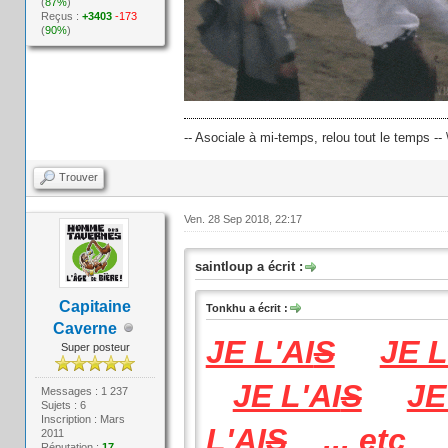
(
87%
)
Reçus :
+3403
-173
(
90%
)
-- Asociale à mi-temps, relou tout le temps -- 
Trouver
Ven. 28 Sep 2018, 22:17
saintloup a écrit :
Capitaine
Tonkhu a écrit :
Caverne
JE L'AI
S
JE L
Super posteur
JE L'AI
S
JE
Messages : 1 237
Sujets : 6
Inscription : Mars
L'AI
S
... etc
2011
Réputation :
17