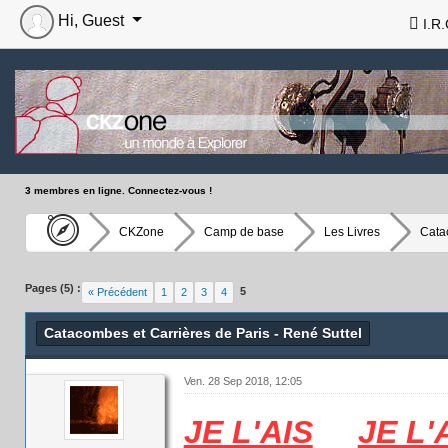
Hi, Guest
I.R.
3 membres en ligne. Connectez-vous !
CKZone
Camp de base
Les Livres
Cata
Pages (5) :
5
« Précédent
1
2
3
4
Catacombes et Carrières de Paris - René Suttel
Ven. 28 Sep 2018, 12:05
JE L'AIS
JE L'