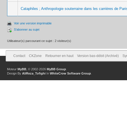
Cataphiles ; Anthropologie souterraine dans les carrières de Pari
Voir une version imprimable
S’abonner au sujet
Utilisateur(s) parcourant ce sujet : 2 visiteur(s)
Contact
CKZone
Retourner en haut
Version bas-débit (Archivé)
Sy
Moteur
MyBB
, © 2002-2026
MyBB Group
.
Design By
AliReza_Tofighi
In
WhiteCrow Software Group
.