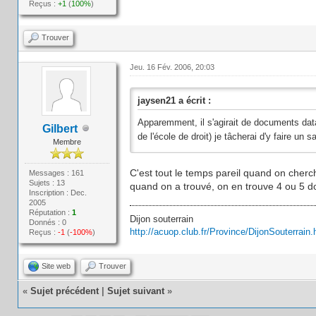
Reçus :
+1
(
100%
)
Trouver
Jeu. 16 Fév. 2006, 20:03
jaysen21 a écrit :
Apparemment, il s'agirait de documents datan
Gilbert
de l'école de droit) je tâcherai d'y faire un 
Membre
C'est tout le temps pareil quand on cher
Messages : 161
Sujets : 13
quand on a trouvé, on en trouve 4 ou 5 do
Inscription : Dec.
2005
Réputation :
1
Dijon souterrain
Donnés : 0
http://acuop.club.fr/Province/DijonSouterrain.
Reçus :
-1
(
-100%
)
Site web
Trouver
«
Sujet précédent
|
Sujet suivant
»