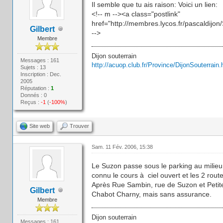
Il semble que tu ais raison: Voici un lien:
<!-- m --><a class="postlink"
href="http://membres.lycos.fr/pascaldijon
Gilbert
-->
Membre
Dijon souterrain
Messages : 161
http://acuop.club.fr/Province/DijonSouterrain.
Sujets : 13
Inscription : Dec.
2005
Réputation :
1
Donnés : 0
Reçus :
-1
(
-100%
)
Site web
Trouver
Sam. 11 Fév. 2006, 15:38
Le Suzon passe sous le parking au milieu
connu le cours à ciel ouvert et les 2 route
Après Rue Sambin, rue de Suzon et Petite 
Gilbert
Chabot Charny, mais sans assurance.
Membre
Dijon souterrain
Messages : 161