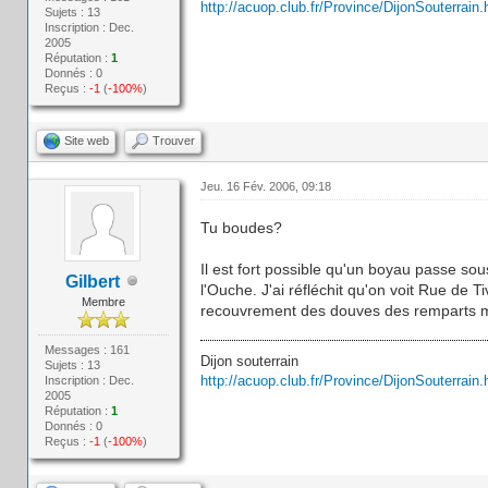
http://acuop.club.fr/Province/DijonSouterrain.
Sujets : 13
Inscription : Dec.
2005
Réputation :
1
Donnés : 0
Reçus :
-1
(
-100%
)
Site web
Trouver
Jeu. 16 Fév. 2006, 09:18
Tu boudes?
Il est fort possible qu'un boyau passe sou
Gilbert
l'Ouche. J'ai réfléchit qu'on voit Rue de 
Membre
recouvrement des douves des remparts mi
Messages : 161
Dijon souterrain
Sujets : 13
http://acuop.club.fr/Province/DijonSouterrain.
Inscription : Dec.
2005
Réputation :
1
Donnés : 0
Reçus :
-1
(
-100%
)