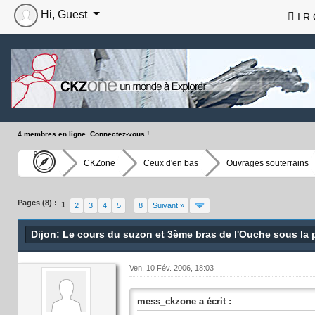
Hi, Guest
I.R.
4 membres en ligne. Connectez-vous !
CKZone
Ceux d'en bas
Ouvrages souterrains
Pages (8) :
…
1
2
3
4
5
8
Suivant »
Dijon: Le cours du suzon et 3ème bras de l'Ouche sous la 
Ven. 10 Fév. 2006, 18:03
mess_ckzone a écrit :