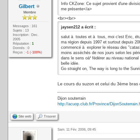
Info CKZone: Ce sujet provient d'une divisi
Gilbert
me présente</a>
Membre
<br><br>
Messages : 161
jaysen212 a écrit :
Sujets : 13
Inscription : Dec.
salut à toutes et à tous, moi c'est Eric, é
2005
ma région depuis 1997 et surtout depuis 2000 
Réputation :
1
commencé à explorer le réseau des "catas" d
Donnés : 0
Reçus :
-1
(
-100%
)
moins asséchés de nos jours selon les péri
dans le sens oà¹ fédérer au niveau national 
belle idée.
Go straight on, The way is long to the Sunris
Le cours du suzon et celui du 3ème bras 
Dijon souterrain
http://acuop.club.fr/Province/DijonSouterrain.
Site web
Trouver
Sam. 11 Fév. 2006, 09:45