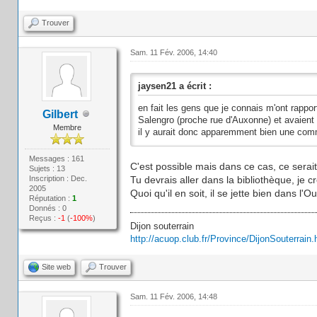
Trouver
Sam. 11 Fév. 2006, 14:40
jaysen21 a écrit :
en fait les gens que je connais m'ont rappor
Gilbert
Salengro (proche rue d'Auxonne) et avaient r
Membre
il y aurait donc apparemment bien une comm
Messages : 161
C'est possible mais dans ce cas, ce serait
Sujets : 13
Inscription : Dec.
Tu devrais aller dans la bibliothèque, je cr
2005
Quoi qu'il en soit, il se jette bien dans l'
Réputation :
1
Donnés : 0
Reçus :
-1
(
-100%
)
Dijon souterrain
http://acuop.club.fr/Province/DijonSouterrain.
Site web
Trouver
Sam. 11 Fév. 2006, 14:48