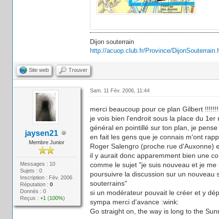
Dijon souterrain
http://acuop.club.fr/Province/DijonSouterrain.
Site web
Trouver
Sam. 11 Fév. 2006, 11:44
merci beaucoup pour ce plan Gilbert !!!!!!!
je vois bien l'endroit sous la place du 1er
général en pointillé sur ton plan, je pense 
jaysen21
en fait les gens que je connais m'ont rapp
Membre Junior
Roger Salengro (proche rue d'Auxonne) et 
il y aurait donc apparemment bien une co
Messages : 10
comme le sujet "je suis nouveau et je me 
Sujets : 0
poursuivre la discussion sur un nouveau s
Inscription : Fév. 2006
souterrains"
Réputation :
0
Donnés : 0
si un modérateur pouvait le créer et y dé
Reçus :
+1
(
100%
)
sympa merci d'avance :wink:
Go straight on, the way is long to the Sunri