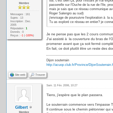
oui, c'est bien ça, pour l'instant je n'ai ex
Membre
passerelle sur l'Ouche de la rue de l'Ile, p
mais je sais que ce réseau communique avec
Roger Salengro au sud)
Messages : 161
j'envisage de poursuivre l'exploration à la 
Sujets : 13
Inscription : Dec.
Tu as exploré ce réseau en entier? je conna
2005
Réputation :
1
Donnés : 0
Je ne pense pas que les 2 cours communiq
Reçus :
-1
(
-100%
)
J'ai assisté à la couverture du bras de l'O
promener avant que ça soit fermé complèt
En fait, ce doit plutôt être un reste des 
Dijon souterrain
http://acuop.club.fr/Province/DijonSouterrain.
Site web
Trouver
Sam. 11 Fév. 2006, 10:27
Tiens, j'espère que le plan passera.
Le souterrain commence vers l'impasse Thi
Gilbert
Il continue sous le chemin piétonnier qui
Membre