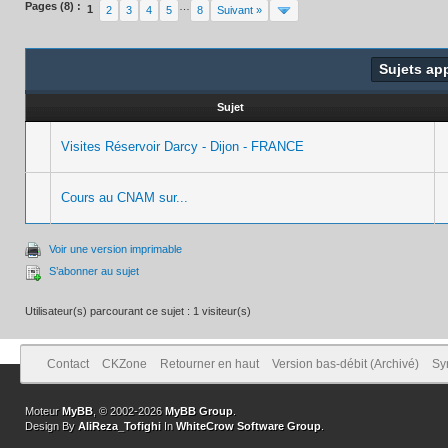
Pages (8) :
…
1
2
3
4
5
8
Suivant »
Sujets ap
Sujet
Visites Réservoir Darcy - Dijon - FRANCE
Cours au CNAM sur...
Voir une version imprimable
S’abonner au sujet
Utilisateur(s) parcourant ce sujet : 1 visiteur(s)
Contact
CKZone
Retourner en haut
Version bas-débit (Archivé)
Sy
Moteur
MyBB
, © 2002-2026
MyBB Group
.
Design By
AliReza_Tofighi
In
WhiteCrow Software Group
.