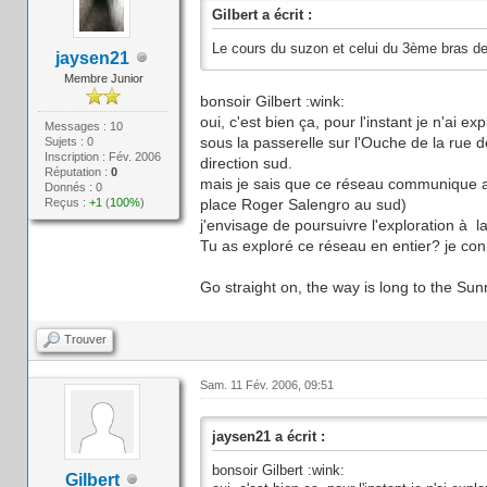
Gilbert a écrit :
Le cours du suzon et celui du 3ème bras de
jaysen21
Membre Junior
bonsoir Gilbert :wink:
oui, c'est bien ça, pour l'instant je n'ai 
Messages : 10
sous la passerelle sur l'Ouche de la rue d
Sujets : 0
Inscription : Fév. 2006
direction sud.
Réputation :
0
mais je sais que ce réseau communique av
Donnés : 0
Reçus :
+1
(
100%
)
place Roger Salengro au sud)
j'envisage de poursuivre l'exploration à l
Tu as exploré ce réseau en entier? je con
Go straight on, the way is long to the Sunri
Trouver
Sam. 11 Fév. 2006, 09:51
jaysen21 a écrit :
bonsoir Gilbert :wink:
Gilbert