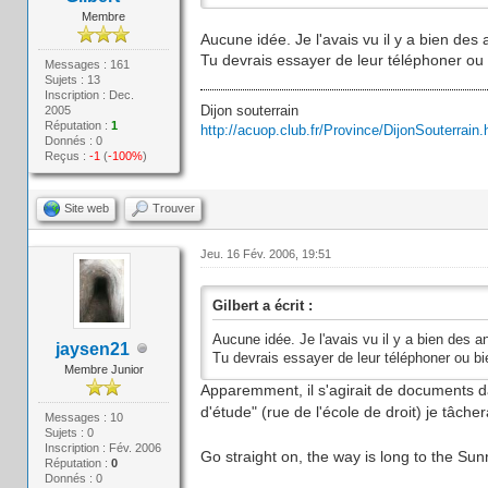
Membre
Aucune idée. Je l'avais vu il y a bien des
Tu devrais essayer de leur téléphoner ou b
Messages : 161
Sujets : 13
Inscription : Dec.
Dijon souterrain
2005
Réputation :
1
http://acuop.club.fr/Province/DijonSouterrain.
Donnés : 0
Reçus :
-1
(
-100%
)
Site web
Trouver
Jeu. 16 Fév. 2006, 19:51
Gilbert a écrit :
Aucune idée. Je l'avais vu il y a bien des a
jaysen21
Tu devrais essayer de leur téléphoner ou bien
Membre Junior
Apparemment, il s'agirait de documents da
d'étude" (rue de l'école de droit) je tâche
Messages : 10
Sujets : 0
Inscription : Fév. 2006
Go straight on, the way is long to the Sunri
Réputation :
0
Donnés : 0