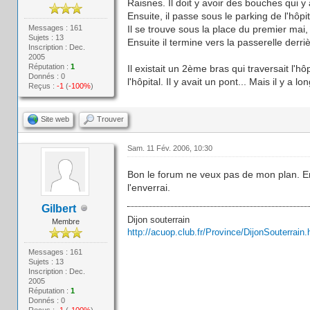
Raisnes. Il doit y avoir des bouches qui y
Ensuite, il passe sous le parking de l'hôp
Messages : 161
Il se trouve sous la place du premier mai,
Sujets : 13
Ensuite il termine vers la passerelle derri
Inscription : Dec.
2005
Réputation :
1
Il existait un 2ème bras qui traversait l'hôp
Donnés : 0
l'hôpital. Il y avait un pont... Mais il y a
Reçus :
-1
(
-100%
)
Site web
Trouver
Sam. 11 Fév. 2006, 10:30
Bon le forum ne veux pas de mon plan. En
l'enverrai.
Gilbert
Dijon souterrain
Membre
http://acuop.club.fr/Province/DijonSouterrain.
Messages : 161
Sujets : 13
Inscription : Dec.
2005
Réputation :
1
Donnés : 0
Reçus :
-1
(
-100%
)