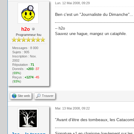
Lun. 12 Mai 2008, 09:29
Ben c'est un "Journaliste du Dimanche"...
-- h2o
h2o
Sauvez une hague, mangez un cataphile.
Programmeur fou
Messages : 8 000
Sujets : 905
Inscription : Nov.
2002
Réputation :
71
Donnés :
+203
-37
(
69%
)
Reçus :
+1274
-45
(
93%
)
Site web
Trouver
Mar. 13 Mai 2008, 09:22
"Avant d'être des tombeaux, les Catacomb
Signature +1 en charisme (seulement sur les r