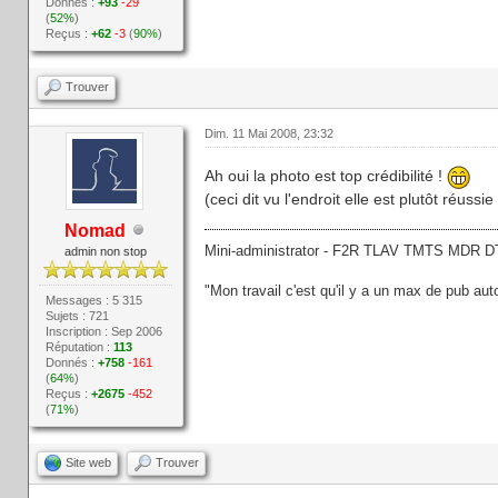
Donnés :
+93
-29
(
52%
)
Reçus :
+62
-3
(
90%
)
Trouver
Dim. 11 Mai 2008, 23:32
Ah oui la photo est top crédibilité !
(ceci dit vu l'endroit elle est plutôt réuss
Nomad
Mini-administrator - F2R TLAV TMTS MDR 
admin non stop
"Mon travail c'est qu'il y a un max de pub aut
Messages : 5 315
Sujets : 721
Inscription : Sep 2006
Réputation :
113
Donnés :
+758
-161
(
64%
)
Reçus :
+2675
-452
(
71%
)
Site web
Trouver