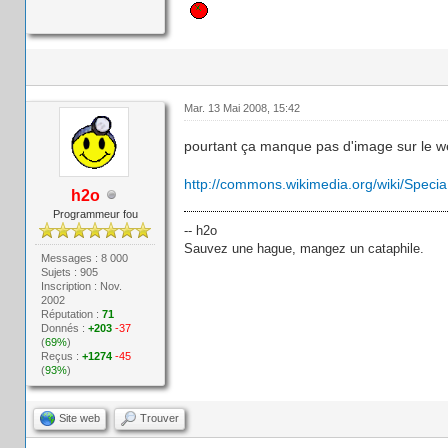
Mar. 13 Mai 2008, 15:42
pourtant ça manque pas d'image sur le we
http://commons.wikimedia.org/wiki/Spec
h2o
Programmeur fou
-- h2o
Sauvez une hague, mangez un cataphile.
Messages : 8 000
Sujets : 905
Inscription : Nov.
2002
Réputation :
71
Donnés :
+203
-37
(
69%
)
Reçus :
+1274
-45
(
93%
)
Site web
Trouver