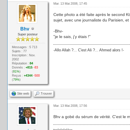
Mar. 13 Mai 2008, 17:45
Cette photo a été faite après le second Kt
sujet, avec une journaliste du Parisien, 
Bhv
-Bhv-
Super posteur
"je le sais, j'y étais !"
Messages : 5 713
-Allo Allah ?... C'est Ali ?... Ahmed alors !-
Sujets : 77
Inscription : Nov.
2002
Réputation :
84
Donnés :
+815
-83
(
81%
)
Reçus :
+4344
-500
(
79%
)
Site web
Trouver
Mar. 13 Mai 2008, 17:56
Bhv a gobé du sérum de vérité. C'est le 