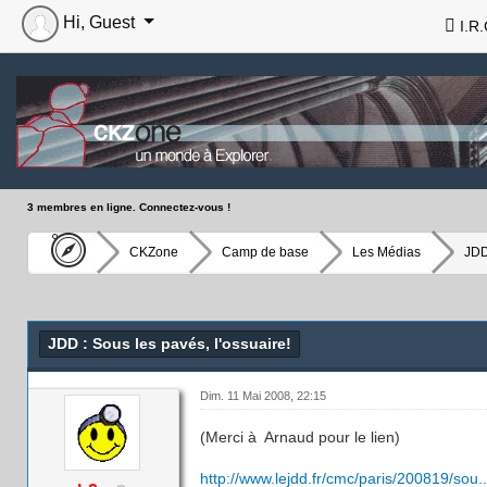
Hi, Guest
I.R.
3 membres en ligne. Connectez-vous !
CKZone
Camp de base
Les Médias
JDD
JDD : Sous les pavés, l'ossuaire!
Dim. 11 Mai 2008, 22:15
(Merci à Arnaud pour le lien)
http://www.lejdd.fr/cmc/paris/200819/sou.