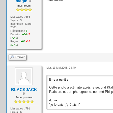
tralalalalère
magic
mushroom
Messages : 565
Sujets : 9
Inscription : Mars
2006
Réputation :
3
Donnés :
+54
-7
(
77%
)
Reçus :
+64
-18
(
56%
)
Trouver
Mar. 13 Mai 2008, 23:40
Bhv a écrit :
Cette photo a été faite après le second Ktaf
BLACKJACK
Parisien, et son photographe, nommé Philip
Super posteur
-Bhv-
"je le sais, j'y étais !"
Messages : 791
Sujets : 6