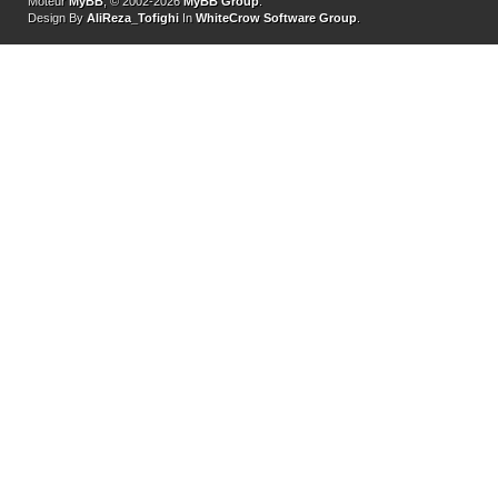
Moteur
MyBB
, © 2002-2026
MyBB Group
.
Design By
AliReza_Tofighi
In
WhiteCrow Software Group
.