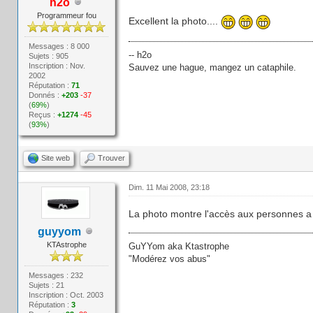
h2o
Programmeur fou
Excellent la photo....
Messages : 8 000
-- h2o
Sujets : 905
Inscription : Nov.
Sauvez une hague, mangez un cataphile.
2002
Réputation :
71
Donnés :
+203
-37
(
69%
)
Reçus :
+1274
-45
(
93%
)
Site web
Trouver
Dim. 11 Mai 2008, 23:18
La photo montre l'accès aux personnes a 
guyyom
KTAstrophe
GuYYom aka Ktastrophe
"Modérez vos abus"
Messages : 232
Sujets : 21
Inscription : Oct. 2003
Réputation :
3