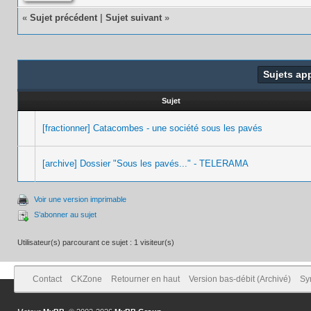
«
Sujet précédent
|
Sujet suivant
»
Sujets ap
Sujet
[fractionner] Catacombes - une société sous les pavés
[archive] Dossier "Sous les pavés..." - TELERAMA
Voir une version imprimable
S’abonner au sujet
Utilisateur(s) parcourant ce sujet : 1 visiteur(s)
Contact
CKZone
Retourner en haut
Version bas-débit (Archivé)
Sy