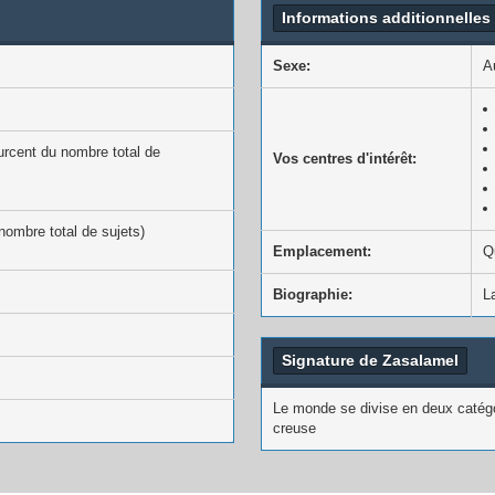
Informations additionnelles
Sexe:
A
urcent du nombre total de
Vos centres d'intérêt:
 nombre total de sujets)
Emplacement:
Q
Biographie:
L
Signature de Zasalamel
Le monde se divise en deux catégor
creuse