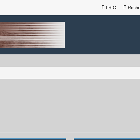
I.R.C.
Reche