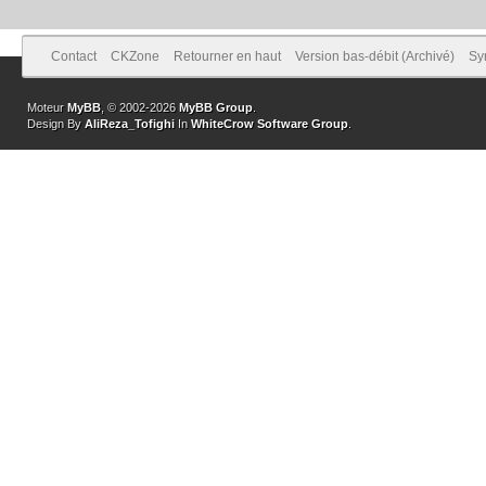
Contact
CKZone
Retourner en haut
Version bas-débit (Archivé)
Sy
Moteur
MyBB
, © 2002-2026
MyBB Group
.
Design By
AliReza_Tofighi
In
WhiteCrow Software Group
.