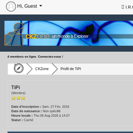
Hi, Guest
I.R.
4 membres en ligne. Connectez-vous !
CKZone
Profil de TiPi
TiPi
(Membre)
Date d’inscription :
Sam. 27 Fév. 2016
Date de naissance :
Non spécifié
Heure locale :
Thu 06 Aug 2026 à 14:07
Statut :
Caché