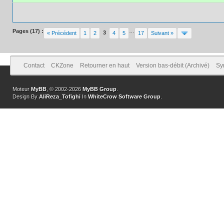
Pages (17) :
…
3
« Précédent
1
2
4
5
17
Suivant »
Contact
CKZone
Retourner en haut
Version bas-débit (Archivé)
Sy
Moteur
MyBB
, © 2002-2026
MyBB Group
.
Design By
AliReza_Tofighi
In
WhiteCrow Software Group
.