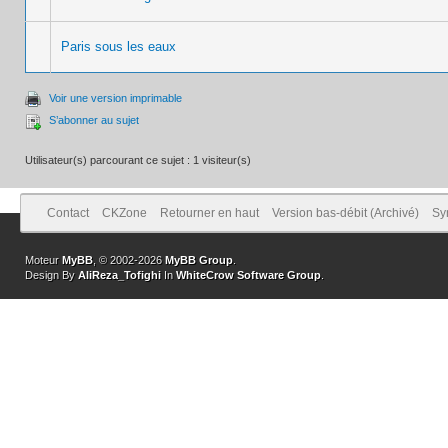
Paris sous les eaux
Voir une version imprimable
S’abonner au sujet
Utilisateur(s) parcourant ce sujet : 1 visiteur(s)
Contact
CKZone
Retourner en haut
Version bas-débit (Archivé)
Sy
Moteur
MyBB
, © 2002-2026
MyBB Group
.
Design By
AliReza_Tofighi
In
WhiteCrow Software Group
.