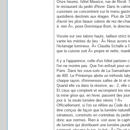
Onze heures, hôtel Meurice, rue de Rivoli. S
le restaurant du jardin d'hiver. Dans le cal
cuisiniers se concentrent sur le menu gastr
quotidiens destinés aux étages. Plus de 120
d'avoir les plus beaux salons de rez-de-cha
à rien Â», pose Dominique Borri, le directeu
Vissée sur ses talons hauts, tailleur strict 
vante les mérites du lieu : Â« Nous avons t
l'éclairage lumineux. Â» Claudia Schalle a l'
que la cuisine soit Â« propre et nette, mard
Il y a l'apparence, celle d'un hôtel parisien
l'on ne montre pas. Que l'on enfouit pour un
Paris. Dans les sous-sols de La Samaritain
de 400. Le Printemps abrite un tréfonds lab
chaque rayon, d'immenses salles de tri et 
Quand elle va dans la réserve, au - 2, elle c
Et ceux qui comptent et recomptent les sto
la mine grise qui, en hiver, passent des jou
jour à la seule lumière des néons ? Â»
Officiellement, si l'on se réfère au Code du 
être conçus de façon que la lumière naturel
sénateurs, construits en contrebas du jard
donc aux normes. Rien à voir avec le capha
de lumière qui distribuent une lumière jaun
soignant, résume le ras--le-bol : Â« On vit 