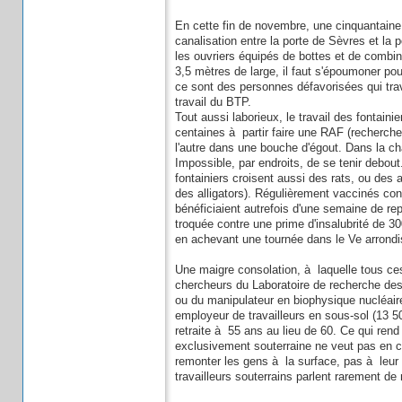
En cette fin de novembre, une cinquantaine
canalisation entre la porte de Sèvres et la p
les ouvriers équipés de bottes et de combin
3,5 mètres de large, il faut s'époumoner pou
ce sont des personnes défavorisées qui tra
travail du BTP.
Tout aussi laborieux, le travail des fontaini
centaines à partir faire une RAF (recherche 
l'autre dans une bouche d'égout. Dans la ch
Impossible, par endroits, de se tenir debou
fontainiers croisent aussi des rats, ou des
des alligators). Régulièrement vaccinés contre
bénéficiaient autrefois d'une semaine de 
troquée contre une prime d'insalubrité de 3
en achevant une tournée dans le Ve arrond
Une maigre consolation, à laquelle tous ces
chercheurs du Laboratoire de recherche de
ou du manipulateur en biophysique nucléaire
employeur de travailleurs en sous-sol (13 5
retraite à 55 ans au lieu de 60. Ce qui rend
exclusivement souterraine ne veut pas en 
remonter les gens à la surface, pas à leur 
travailleurs souterrains parlent rarement de 