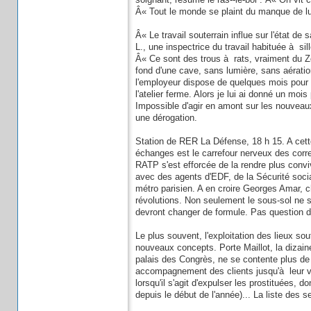
Â« Tout le monde se plaint du manque de lumi
Â« Le travail souterrain influe sur l'état d
L., une inspectrice du travail habituée à si
Â« Ce sont des trous à rats, vraiment du Zo
fond d'une cave, sans lumière, sans aérati
l'employeur dispose de quelques mois pour 
l'atelier ferme. Alors je lui ai donné un mo
Impossible d'agir en amont sur les nouveaux
une dérogation.
Station de RER La Défense, 18 h 15. A cette
échanges est le carrefour nerveux des corre
RATP s'est efforcée de la rendre plus convi
avec des agents d'EDF, de la Sécurité socia
métro parisien. A en croire Georges Amar, 
révolutions. Non seulement le sous-sol ne 
devront changer de formule. Pas question 
Le plus souvent, l'exploitation des lieux sou
nouveaux concepts. Porte Maillot, la dizaine
palais des Congrès, ne se contente plus de 
accompagnement des clients jusqu'à leur véh
lorsqu'il s'agit d'expulser les prostituées, 
depuis le début de l'année)... La liste des s