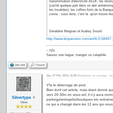
transformation d'électricité d'EDF, les rés
(caché quelque part dans un abri antiatomiq
les Invalides), les coffres-forts de la Banqu
connu : sous terre, c'est là qu'on trouve le
Géraldine Meignan et Audrey Siourd
http://www.lexpansion.com/art/6.0.58497.
-- h2o
Sauvez une hague, mangez un cataphile.
Site web
Trouver
Jeu. 27 Fév. 2014, 11:00
(Modification du message : Je
V'la le déterrage de post.
Bien écrit cet article, mais étant donné 
vers 20-30m en sous-sol, il n'y aura nor
Silvertype
parkings/entrepôts/boutiques etc entraîn
Gibus
ce qui a changé dans les 12 ans qui nous 