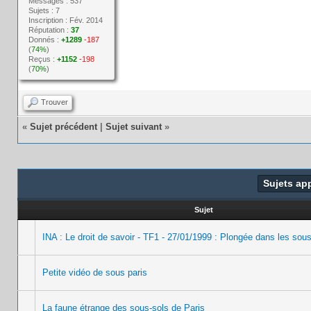
Messages : 537
Sujets : 7
Inscription : Fév. 2014
Réputation :
37
Donnés :
+1289
-187
(
74%
)
Reçus :
+1152
-198
(
70%
)
Trouver
«
Sujet précédent
|
Sujet suivant
»
Sujets ap
Sujet
INA : Le droit de savoir - TF1 - 27/01/1999 : Plongée dans les sou
Petite vidéo de sous paris
La faune étrange des sous-sols de Paris