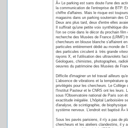
Â« Le parking est sans doute l'une des acti
la communication de l'entreprise de BTP. En
chiffre d'affaires. Mais le risque est toujo
magasins dans un parking souterrain des C
Deux ans plus tard, deux d'entre elles avaie
Il suffirait qu'une petite voix synthétique 
l'on se croie dans le décor du prochain film
recherche des Musées de France (LRMF) tra
chercheurs en blouse blanche s'affairent en 
particules entièrement dédié au monde de l'
des particules circulent à très grande vite
rayons X, et l'utilisation des ultraviolets fa
Géologues, chimistes, photographes, radiol
oeuvres du patrimoine des Musées de France
Difficile d'imaginer un tel travail ailleurs
L'absence de vibrations et la température q
privilégiés pour les chercheurs. Le Collège 
l'Institut Pasteur et le CNRS ont les leurs.
sous l'Observatoire national de Paris son ét
exactitude inégalée. L'hôpital Lariboisière s
d'analyse, de scintigraphie, de biophysique 
système nerveux. L'endroit est baptisé Â« 
Sous les pavés parisiens, il n'y a pas de pl
chercheurs et les ateliers clandestins, il y