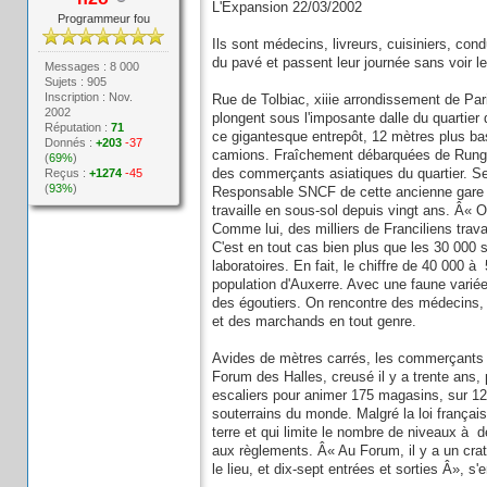
L'Expansion 22/03/2002
Programmeur fou
Ils sont médecins, livreurs, cuisiniers, con
du pavé et passent leur journée sans voir le
Messages : 8 000
Sujets : 905
Inscription : Nov.
Rue de Tolbiac, xiiie arrondissement de Pari
2002
plongent sous l'imposante dalle du quartie
Réputation :
71
ce gigantesque entrepôt, 12 mètres plus ba
Donnés :
+203
-37
camions. Fraîchement débarquées de Rungis
(
69%
)
Reçus :
+1274
-45
des commerçants asiatiques du quartier. Se
(
93%
)
Responsable SNCF de cette ancienne gare de f
travaille en sous-sol depuis vingt ans. Â« On 
Comme lui, des milliers de Franciliens trava
C'est en tout cas bien plus que les 30 000 
laboratoires. En fait, le chiffre de 40 000 à
population d'Auxerre. Avec une faune variée
des égoutiers. On rencontre des médecins, d
et des marchands en tout genre.
Avides de mètres carrés, les commerçants s
Forum des Halles, creusé il y a trente ans,
escaliers pour animer 175 magasins, sur 12
souterrains du monde. Malgré la loi français
terre et qui limite le nombre de niveaux à d
aux règlements. Â« Au Forum, il y a un crat
le lieu, et dix-sept entrées et sorties Â», s