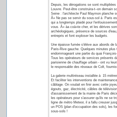
Depuis, les dérogations se sont multipliées
Louvre. Peut-être construira-t--on demain so
Seine : l'architecte Paul Maymon planche 
Â« Ne pas se servir du sous-sol à Paris es
qui a longtemps plaidé pour l'enfouissement 
vous. Â« àa coà»te cher, et les dérives s
archéologiques, présence de sources d'eau,
entrepris et font exploser les budgets.
Une épaisse fumée s'élève aux abords de la 
Paris-Rive gauche. Quelques minutes plus t
endommageant une partie du quai François-M
Tous les opérateurs de services présents d
parisienne de chauffage urbain - ont vu le
le responsable des réseaux de Colt, fourni
La galerie multiréseau installée à 15 mètre
Et faciliter les interventions de maintenanc
câblage. On voulait en finir avec cette joye
égouts, gaz, électricité, câbles de télévisi
d'assainissement de la mairie de Paris décid
les opérateurs pour s'assurer qu'ils ne se t
ligne de métro Meteor, il a fallu creuser ju
un POS (plan d'occupation des sols), les fo
sous-sols !