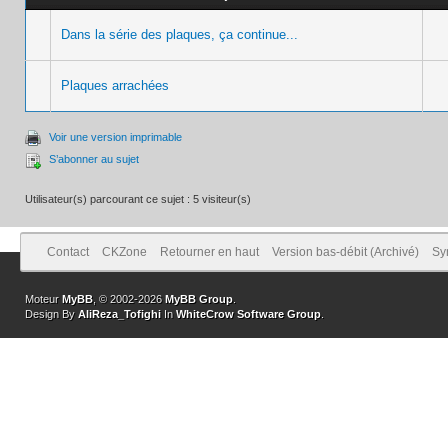
Dans la série des plaques, ça continue...
Plaques arrachées
Voir une version imprimable
S’abonner au sujet
Utilisateur(s) parcourant ce sujet : 5 visiteur(s)
Contact
CKZone
Retourner en haut
Version bas-débit (Archivé)
Sy
Moteur
MyBB
, © 2002-2026
MyBB Group
.
Design By
AliReza_Tofighi
In
WhiteCrow Software Group
.