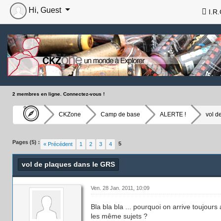
Hi, Guest
I.R.
2 membres en ligne. Connectez-vous !
CKZone
Camp de base
ALERTE !
vol d
Pages (5) :
5
« Précédent
1
2
3
4
vol de plaques dans le GRS
Ven. 28 Jan. 2011, 10:09
Bla bla bla ... pourquoi on arrive toujour
les même sujets ?