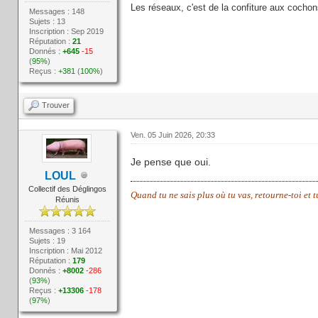
Les réseaux, c'est de la confiture aux cocho
Messages : 148
Sujets : 13
Inscription : Sep 2019
Réputation :
21
Donnés :
+645
-15
(
95%
)
Reçus :
+381
(
100%
)
Trouver
Ven. 05 Juin 2026, 20:33
Je pense que oui.
LOUL
Collectif des Déglingos
Quand tu ne sais plus où tu vas, retourne-toi et 
Réunis
Messages : 3 164
Sujets : 19
Inscription : Mai 2012
Réputation :
179
Donnés :
+8002
-286
(
93%
)
Reçus :
+13306
-178
(
97%
)