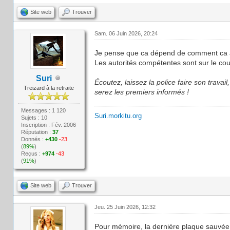
Site web
Trouver
Sam. 06 Juin 2026, 20:24
Je pense que ca dépend de comment ca a
Les autorités compétentes sont sur le cou
Suri
Écoutez, laissez la police faire son trava
Treizard à la retraite
serez les premiers informés !
Messages : 1 120
Suri.morkitu.org
Sujets : 10
Inscription : Fév. 2006
Réputation :
37
Donnés :
+430
-23
(
89%
)
Reçus :
+974
-43
(
91%
)
Site web
Trouver
Jeu. 25 Juin 2026, 12:32
Pour mémoire, la dernière plaque sauvée c