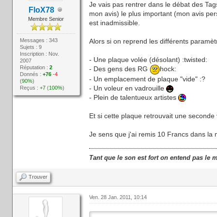
Je vais pas rentrer dans le débat des Tag
FloX78
mon avis) le plus important (mon avis per
Membre Senior
est inadmissible.
Messages : 343
Alors si on reprend les différents paramèt
Sujets : 9
Inscription : Nov.
- Une plaque volée (désolant) :twisted:
2007
Réputation :
2
- Des gens des RG
hock:
Donnés :
+76
-4
- Un emplacement de plaque "vide" :?
(
90%
)
- Un voleur en vadrouille
Reçus :
+7
(
100%
)
- Plein de talentueux artistes
Et si cette plaque retrouvait une seconde 
Je sens que j'ai remis 10 Francs dans la
Tant que le son est fort on entend pas le 
Trouver
Ven. 28 Jan. 2011, 10:14