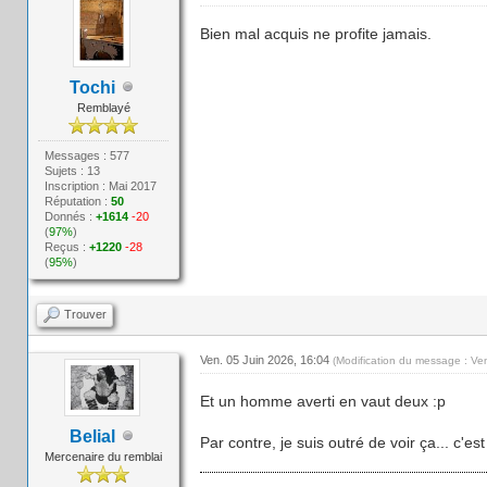
Bien mal acquis ne profite jamais.
Tochi
Remblayé
Messages : 577
Sujets : 13
Inscription : Mai 2017
Réputation :
50
Donnés :
+1614
-20
(
97%
)
Reçus :
+1220
-28
(
95%
)
Trouver
Ven. 05 Juin 2026, 16:04
(Modification du message : Ve
Et un homme averti en vaut deux :p
Belial
Par contre, je suis outré de voir ça... c'es
Mercenaire du remblai