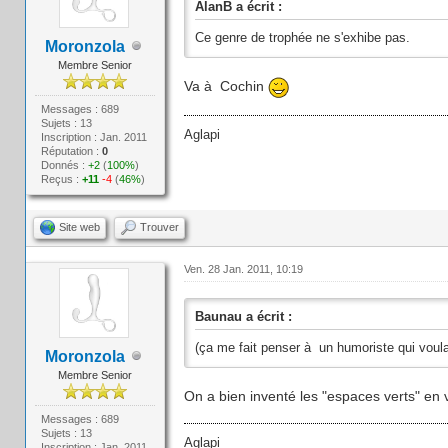
AlanB a écrit :
Ce genre de trophée ne s'exhibe pas.
Moronzola
Membre Senior
Va à Cochin
Messages : 689
Sujets : 13
Aglapi
Inscription : Jan. 2011
Réputation :
0
Donnés :
+2
(
100%
)
Reçus :
+11
-4
(
46%
)
Site web
Trouver
Ven. 28 Jan. 2011, 10:19
Baunau a écrit :
(ça me fait penser à un humoriste qui voula
Moronzola
Membre Senior
On a bien inventé les "espaces verts" en vi
Messages : 689
Sujets : 13
Aglapi
Inscription : Jan. 2011