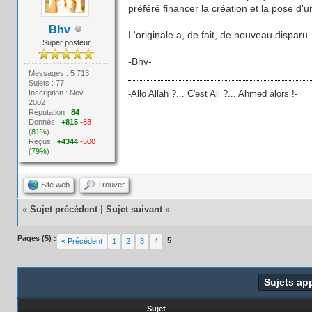
préféré financer la création et la pose d'u
Bhv
L'originale a, de fait, de nouveau disparu.
Super posteur
-Bhv-
Messages : 5 713
Sujets : 77
Inscription : Nov.
-Allo Allah ?... C'est Ali ?... Ahmed alors !-
2002
Réputation :
84
Donnés :
+815
-83
(
81%
)
Reçus :
+4344
-500
(
79%
)
Site web
Trouver
«
Sujet précédent
|
Sujet suivant
»
Pages (5) :
5
« Précédent
1
2
3
4
Sujets ap
Sujet