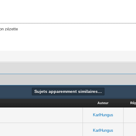
on zézette
Sujets apparemment similaires…
Auteur
Ré
KarlHungus
KarlHungus