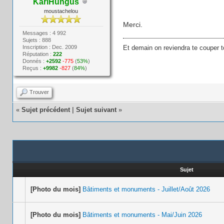
KarlHungus
moustachelou
Merci.
Messages : 4 992
Sujets : 888
Inscription : Dec. 2009
Et demain on reviendra te couper t
Réputation :
222
Donnés :
+2592
-775
(
53%
)
Reçus :
+9982
-827
(
84%
)
Trouver
«
Sujet précédent
|
Sujet suivant
»
Sujet
[Photo du mois]
Bâtiments et monuments - Juillet/Août 2026
[Photo du mois]
Bâtiments et monuments - Mai/Juin 2026