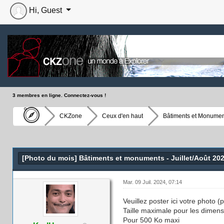
Hi, Guest
3 membres en ligne. Connectez-vous !
CKZone
Ceux d'en haut
Bâtiments et Monumen
Moyenne : 0 (0 vote(s))
1
2
3
4
5
[Photo du mois] Bâtiments et monuments - Juillet/Août 20
Mar. 09 Juil. 2024, 07:14
Veuillez poster ici votre photo 
Taille maximale pour les dimens
Pour 500 Ko maxi