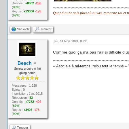
Donnés :
+8002
-286
(
93%
)
Reçus :
+13306
-178
Quand tu ne sais plus où tu vas, retourne-toi et 
(
97%
)
Site web
Trouver
Jeu. 14 Nov. 2024, 08:31
Comme quoi ça n'a pas l'air si difficile d'
Beach
-- Asociale à mi-temps, relou tout le temps -- 
Screw u guys n I'm
going home
Messages : 1 228
Sujets : 0
Inscription : Jan. 2015
Réputation :
83
Donnés :
+7272
-494
(
87%
)
Reçus :
+3403
-173
(
90%
)
Trouver