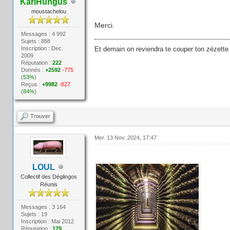
KarlHungus
moustachelou
Merci.
Messages : 4 992
Sujets : 888
Inscription : Dec.
Et demain on reviendra te couper ton zézette
2009
Réputation :
222
Donnés :
+2592
-775
(
53%
)
Reçus :
+9982
-827
(
84%
)
Trouver
Mer. 13 Nov. 2024, 17:47
LOUL
Collectif des Déglingos
Réunis
Messages : 3 164
Sujets : 19
Inscription : Mai 2012
Réputation :
179