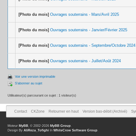
[Photo du mois]
Ouvrages souterrains - Mars/Avril 2025
[Photo du mois]
Ouvrages souterrains - Janvier/Février 2025
[Photo du mois]
Ouvrages souterrains - Septembre/Octobre 2024
[Photo du mois]
Ouvrages souterrains - Juillet/Août 2024
Voir une version imprimable
S’abonner au sujet
Utilisateur(s) parcourant ce sujet : 1 visiteur(s)
Contact
CKZone
Retourner en haut
Version bas-débit (Archivé)
Sy
Moteur
MyBB
, © 2002-2026
MyBB Group
.
Design By
AliReza_Tofighi
In
WhiteCrow Software Group
.