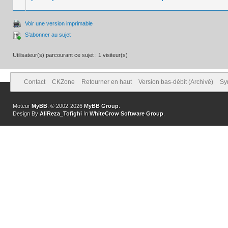
Voir une version imprimable
S’abonner au sujet
Utilisateur(s) parcourant ce sujet : 1 visiteur(s)
Contact
CKZone
Retourner en haut
Version bas-débit (Archivé)
Sy
Moteur
MyBB
, © 2002-2026
MyBB Group
.
Design By
AliReza_Tofighi
In
WhiteCrow Software Group
.