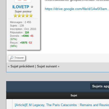
ILOVETP
https://drive.google.com/file/d/14w5f3am.
Super posteur
Messages : 2 455
Sujets : 139
Inscription : Oct. 2010
Réputation :
116
Donnés :
+4366
-45
(
97%
)
Reçus :
+5975
-53
(
98%
)
Trouver
«
Sujet précédent
|
Sujet suivant
»
Sujets ap
Sujet
[Article]E.M Legacey, The Paris Catacombs : Remains and Reunion