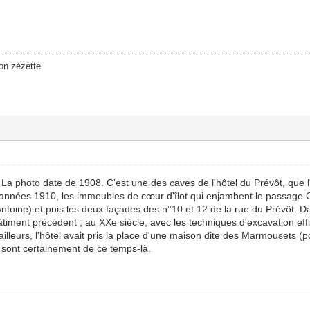
on zézette
 La photo date de 1908. C'est une des caves de l'hôtel du Prévôt, que l
s années 1910, les immeubles de cœur d'îlot qui enjambent le passage
toine) et puis les deux façades des n°10 et 12 de la rue du Prévôt. Da
timent précédent ; au XXe siècle, avec les techniques d'excavation effi
ailleurs, l'hôtel avait pris la place d'une maison dite des Marmousets (
rs sont certainement de ce temps-là.