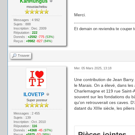
KarlHungus
moustachelou
Merci.
Messages : 4 992
Sujets : 888
Inscription : Dec. 2009
Et demain on reviendra te couper t
Réputation :
222
Donnés :
+2592
-775
(
53%
)
Reçus :
+9982
-827
(
84%
)
Trouver
Mer. 05 Mars 2025, 13:18
Une contribution de Jean Barry.
le Marais. On a élevé, dans le
Charlemagne et 119 rue Saint-An
ILOVETP
souvent sur les fondations du bâ
Super posteur
qu'on retrouverait ces caves. D'
datant du XIIIe siècle, les pilie
Messages : 2 455
Sujets : 139
Inscription : Oct. 2010
Réputation :
116
Donnés :
+4368
-45
(
97%
)
Pièces jointes
Reçus :
+5975
-53
(
98%
)