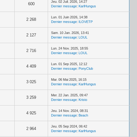
Jeu. 02 Juil. 2026, 14:27
600
Dernier message
:
KarlHungus
Lun. 01 Juin 2026, 14:38
2 268
Dernier message
:
ILOVETP
Sam. 10 Jan. 2026, 13:41
2 127
Dernier message
:
LOUL
Lun. 24 Nov. 2025, 18:55
2 716
Dernier message
:
LOUL
Lun. 01 Sep 2025, 12:12
4 409
Dernier message
:
PonyClub
Mar. 06 Mai 2025, 16:15
3 025
Dernier message
:
KarlHungus
Mer. 22 Jan. 2025, 09:47
3 259
Dernier message
:
Kristo
Jeu. 14 Nov. 2024, 08:31
4 925
Dernier message
:
Beach
Jeu. 05 Sep 2024, 06:42
2 964
Dernier message
:
KarlHungus