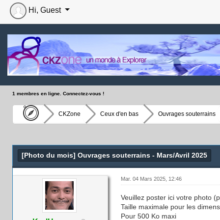
Hi, Guest
1 membres en ligne. Connectez-vous !
CKZone
Ceux d'en bas
Ouvrages souterrains
Moyenne : 0 (0 vote(s))
1
2
3
4
5
[Photo du mois] Ouvrages souterrains - Mars/Avril 2025
Mar. 04 Mars 2025, 12:46
Veuillez poster ici votre photo 
Taille maximale pour les dimens
Pour 500 Ko maxi