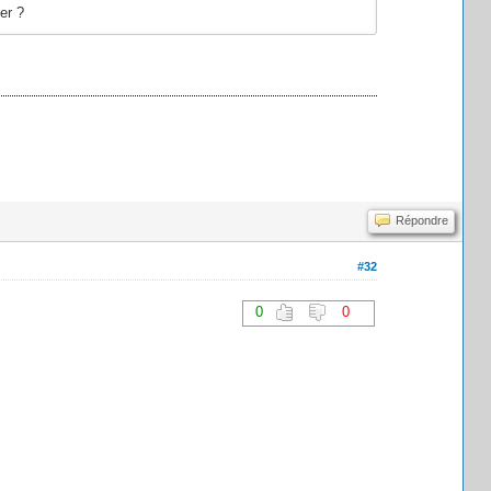
er ?
Répondre
#32
0
0