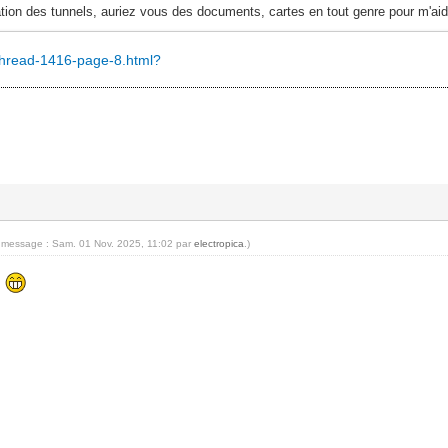
ation des tunnels, auriez vous des documents, cartes en tout genre pour m'aid
/thread-1416-page-8.html?
u message : Sam. 01 Nov. 2025, 11:02 par
electropica
.)
!