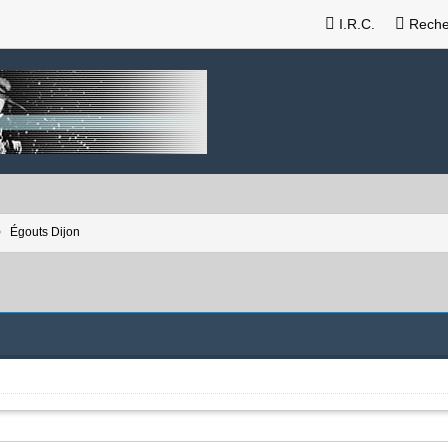
I.R.C.
Reche
Égouts Dijon