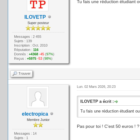
Tu fais une réduction étudiant 
ILOVETP
Super posteur
Messages : 2 455
Sujets : 139
Inscription : Oct. 2010
Réputation :
116
Donnés :
+4368
-45
(
97%
)
Reçus :
+5975
-53
(
98%
)
Trouver
Lun. 02 Mars 2026, 20:23
ILOVETP a écrit :
Tu fais une réduction étudiant ou
electropica
Membre Junior
Pas pour toi ! C'est 50 euros ! ?
Messages : 14
Sujets : 1