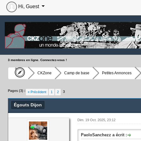
Hi, Guest
3 membres en ligne. Connectez-vous !
CKZone
Camp de base
Petites Annonces
Moyenne : 0 (0 vote(s))
1
2
3
4
5
Pages (3) :
3
« Précédent
1
2
Égouts Dijon
Dim. 19 Oct. 2025, 23:12
PaoloSanchezz a écrit :