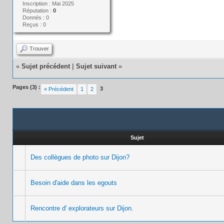
Inscription : Mai 2025
Réputation :
0
Donnés : 0
Reçus : 0
Trouver
«
Sujet précédent
|
Sujet suivant
»
Pages (3) :
3
« Précédent
1
2
Sujet
Des collègues de photo sur Dijon?
Besoin d'aide dans les egouts
Rencontre d' explorateurs sur Dijon.