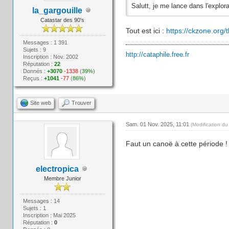
Salutt, je me lance dans l'explor
la_gargouille
Catastar des 90's
Tout est ici :
https://ckzone.org
Messages : 1 391
Sujets : 9
http://cataphile.free.fr
Inscription : Nov. 2002
Réputation :
22
Donnés :
+3070
-1338
(
39%
)
Reçus :
+1041
-77
(
86%
)
Site web
Trouver
Sam. 01 Nov. 2025, 11:01
(Modification d
Faut un canoë à cette période 
electropica
Membre Junior
Messages : 14
Sujets : 1
Inscription : Mai 2025
Réputation :
0