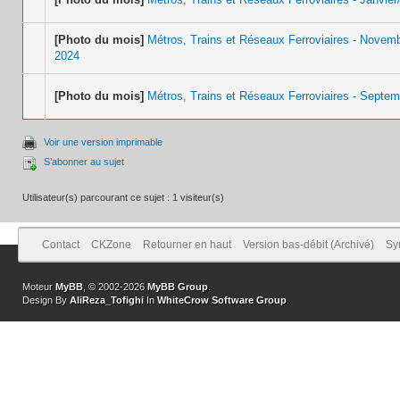
[Photo du mois]
Métros, Trains et Réseaux Ferroviaires - Nove
2024
[Photo du mois]
Métros, Trains et Réseaux Ferroviaires - Septe
Voir une version imprimable
S’abonner au sujet
Utilisateur(s) parcourant ce sujet : 1 visiteur(s)
Contact
CKZone
Retourner en haut
Version bas-débit (Archivé)
Sy
Moteur
MyBB
, © 2002-2026
MyBB Group
.
Design By
AliReza_Tofighi
In
WhiteCrow Software Group
.