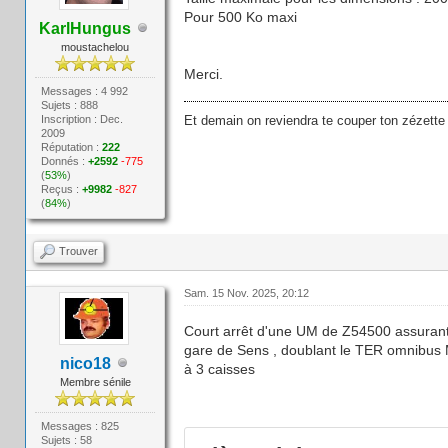
Pour 500 Ko maxi
KarlHungus
moustachelou
Merci.
Messages : 4 992
Sujets : 888
Inscription : Dec.
Et demain on reviendra te couper ton zézette
2009
Réputation :
222
Donnés :
+2592
-775
(
53%
)
Reçus :
+9982
-827
(
84%
)
Trouver
Sam. 15 Nov. 2025, 20:12
Court arrêt d'une UM de Z54500 assurant u
gare de Sens , doublant le TER omnibus 
nico18
à 3 caisses
Membre sénile
Messages : 825
Sujets : 58