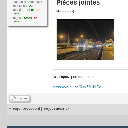
Pièces jointes
Inscription : Août 2017
Réputation :
22
Donnés :
+2240
-24
Miniature(s)
(
97%
)
Reçus :
+2376
-58
(
95%
)
Ne cliquez pas sur ce lien !
https://youtu.be/KkxZfUlNlDo
Trouver
«
Sujet précédent
|
Sujet suivant
»