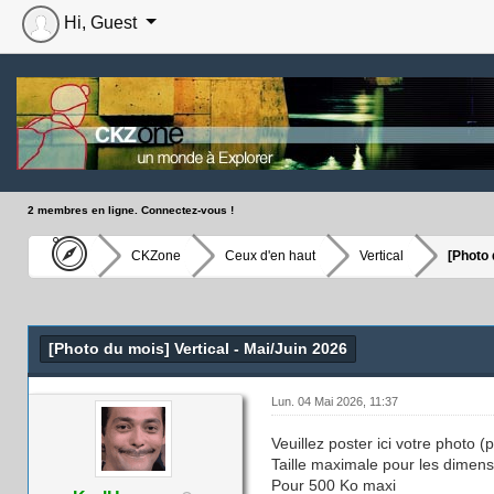
Hi, Guest
2 membres en ligne. Connectez-vous !
CKZone
Ceux d'en haut
Vertical
[Photo 
Moyenne : 0 (0 vote(s))
1
2
3
4
5
[Photo du mois] Vertical - Mai/Juin 2026
Lun. 04 Mai 2026, 11:37
Veuillez poster ici votre photo 
Taille maximale pour les dimens
Pour 500 Ko maxi