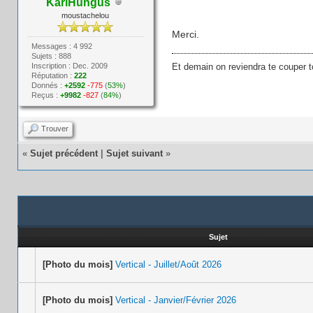
KarlHungus
moustachelou
Merci.
Messages : 4 992
Sujets : 888
Inscription : Dec. 2009
Et demain on reviendra te couper t
Réputation :
222
Donnés :
+2592
-775
(
53%
)
Reçus :
+9982
-827
(
84%
)
Trouver
«
Sujet précédent
|
Sujet suivant
»
Sujet
[Photo du mois]
Vertical - Juillet/Août 2026
[Photo du mois]
Vertical - Janvier/Février 2026