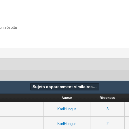
on zézette
Sujets apparemment similaires…
Auteur
Réponses
KarlHungus
3
KarlHungus
2