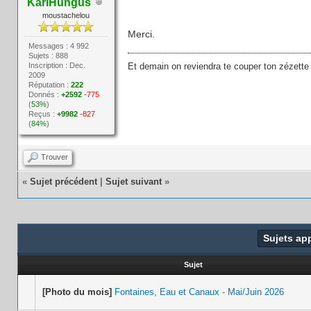
KarlHungus
moustachelou
Merci.
Messages : 4 992
Sujets : 888
Inscription : Dec.
Et demain on reviendra te couper ton zézette
2009
Réputation :
222
Donnés :
+2592
-775
(
53%
)
Reçus :
+9982
-827
(
84%
)
Trouver
«
Sujet précédent
|
Sujet suivant
»
Sujets ap
Sujet
[Photo du mois]
Fontaines, Eau et Canaux - Mai/Juin 2026