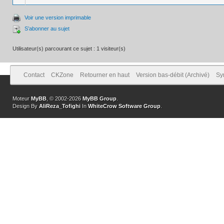
Voir une version imprimable
S’abonner au sujet
Utilisateur(s) parcourant ce sujet : 1 visiteur(s)
Contact
CKZone
Retourner en haut
Version bas-débit (Archivé)
Sy
Moteur
MyBB
, © 2002-2026
MyBB Group
.
Design By
AliReza_Tofighi
In
WhiteCrow Software Group
.