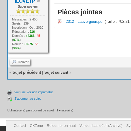
ILOVETP
Super posteur
Pièces jointes
Messages : 2 455
2012 - Lauvergeon.pdf
(Taille : 702.21
Sujets : 139
Inscription : Oct. 2010
Réputation :
116
Donnés :
+4366
-45
(
97%
)
Reçus :
+5975
-53
(
98%
)
Trouver
«
Sujet précédent
|
Sujet suivant
»
Voir une version imprimable
S’abonner au sujet
Utilisateur(s) parcourant ce sujet : 1 visiteur(s)
Contact
CKZone
Retourner en haut
Version bas-débit (Archivé)
Sy