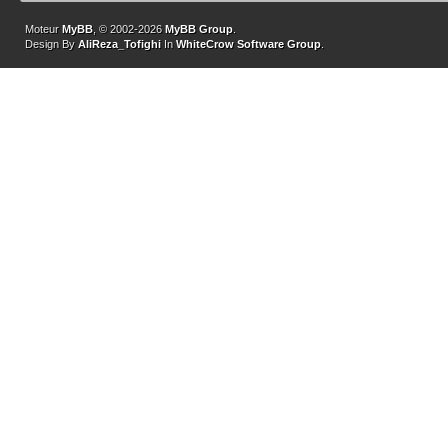
Moteur
MyBB
, © 2002-2026
MyBB Group
.
Design By
AliReza_Tofighi
In
WhiteCrow Software Group
.