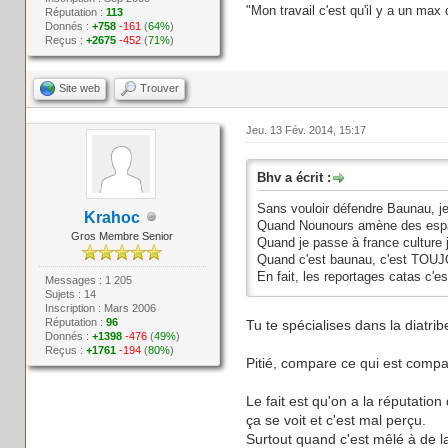
"Mon travail c'est qu'il y a un max
Réputation :
113
Donnés :
+758
-161
(
64%
)
Reçus :
+2675
-452
(
71%
)
Site web
Trouver
Jeu. 13 Fév. 2014, 15:17
Bhv a écrit :
Sans vouloir défendre Baunau, je
Krahoc
Quand Nounours amène des espagno
Gros Membre Senior
Quand je passe à france culture
Quand c'est baunau, c'est TOU
En fait, les reportages catas c'
Messages : 1 205
Sujets : 14
Inscription : Mars 2006
Réputation :
96
Tu te spécialises dans la diatri
Donnés :
+1398
-476
(
49%
)
Reçus :
+1761
-194
(
80%
)
Pitié, compare ce qui est compa
Le fait est qu'on a la réputatio
ça se voit et c'est mal perçu.
Surtout quand c'est mêlé à de l