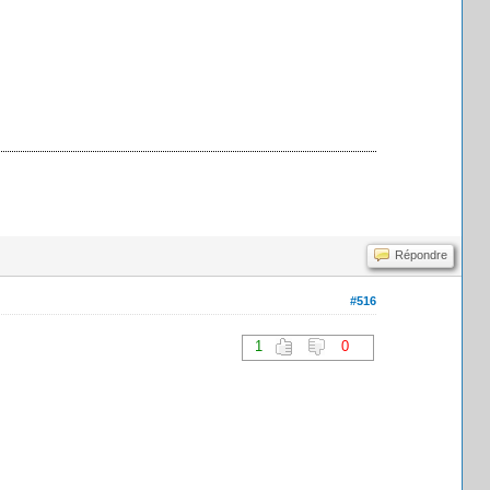
Répondre
#516
1
0