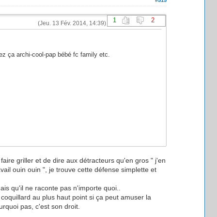
1
2
(Jeu. 13 Fév. 2014, 14:39)
z ça archi-cool-pap bébé fc family etc.
ire griller et de dire aux détracteurs qu'en gros " j'en
avail ouin ouin ", je trouve cette défense simplette et
s qu'il ne raconte pas n'importe quoi..
coquillard au plus haut point si ça peut amuser la
rquoi pas, c'est son droit.