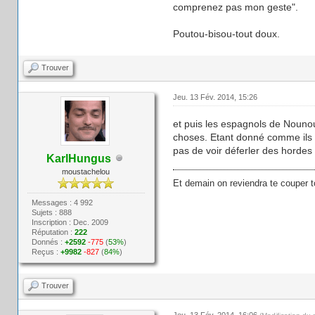
comprenez pas mon geste".
Poutou-bisou-tout doux.
Trouver
Jeu. 13 Fév. 2014, 15:26
et puis les espagnols de Nounou
choses. Etant donné comme ils s
pas de voir déferler des hordes
KarlHungus
moustachelou
Et demain on reviendra te couper t
Messages : 4 992
Sujets : 888
Inscription : Dec. 2009
Réputation :
222
Donnés :
+2592
-775
(
53%
)
Reçus :
+9982
-827
(
84%
)
Trouver
Jeu. 13 Fév. 2014, 16:06