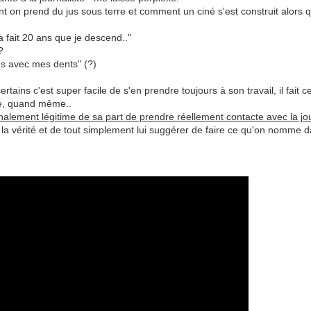
on prend du jus sous terre et comment un ciné s'est construit alors que
a fait 20 ans que je descend.."
?
es avec mes dents" (?)
rtains c'est super facile de s'en prendre toujours à son travail, il fait c
me, quand même..
nalement légitime de sa part de prendre réellement contacte avec la jou
 la vérité et de tout simplement lui suggérer de faire ce qu'on nomme da