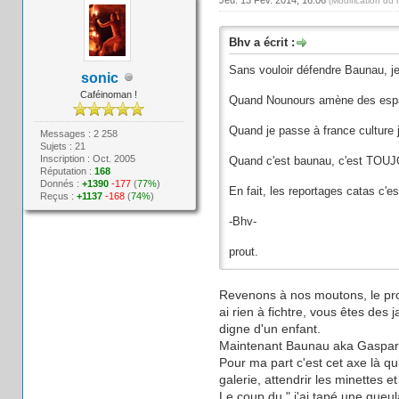
(Modification du
Bhv a écrit :
Sans vouloir défendre Baunau, je
sonic
Caféinoman !
Quand Nounours amène des espagno
Quand je passe à france culture
Messages : 2 258
Sujets : 21
Inscription : Oct. 2005
Quand c'est baunau, c'est TOU
Réputation :
168
Donnés :
+1390
-177
(
77%
)
En fait, les reportages catas c'
Reçus :
+1137
-168
(
74%
)
-Bhv-
prout.
Revenons à nos moutons, le probl
ai rien à fichtre, vous êtes des j
digne d'un enfant.
Maintenant Baunau aka Gaspard D
Pour ma part c'est cet axe là qu
galerie, attendrir les minettes 
Le coup du " j'ai tapé une gueul