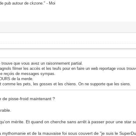
 de pub autour de ckzone." - Moi
 trouve que vous avez un raisonnement partial.
ls filmer les accès et les teufs pour en faire un web reportage vous trouve
 je reçois de messages sympas.
JOURS de la merde.
est comme les pets, les gosses et les chiens. On ne supporte que les siens.
be de pisse-froid maintenant ?
rable.
n qu'on mérite. Et quand on cherche sans arrêt à passer pour une star sa
a mythomanie et de la mauvaise foi sous couvert de "je suis le SuperDup