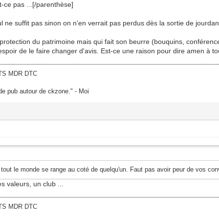
t-ce pas ...[/parenthèse]
l ne suffit pas sinon on n'en verrait pas perdus dès la sortie de jourdan 
rotection du patrimoine mais qui fait son beurre (bouquins, conférences
spoir de le faire changer d'avis. Est-ce une raison pour dire amen à tout
TMTS MDR DTC
 de pub autour de ckzone." - Moi
out le monde se range au coté de quelqu'un. Faut pas avoir peur de vos convi
s valeurs, un club ...
TMTS MDR DTC