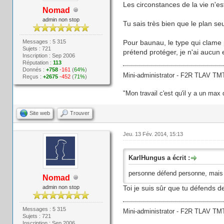
Les circonstances de la vie n'es
Nomad
admin non stop
Tu sais très bien que le plan seu
Messages : 5 315
Pour baunau, le type qui clame p
Sujets : 721
prétend protéger, je n'ai aucun e
Inscription : Sep 2006
Réputation :
113
Donnés :
+758
-161
(
64%
)
Mini-administrator - F2R TLAV 
Reçus :
+2675
-452
(
71%
)
"Mon travail c'est qu'il y a un max
Site web
Trouver
Jeu. 13 Fév. 2014, 15:13
KarlHungus a écrit :
personne défend personne, mais t
Nomad
admin non stop
Toi je suis sûr que tu défends de
Messages : 5 315
Mini-administrator - F2R TLAV 
Sujets : 721
Inscription : Sep 2006