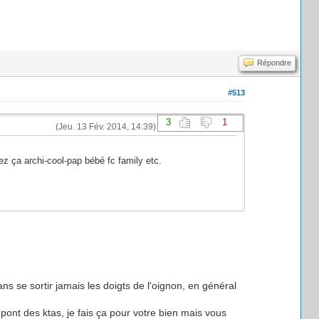
Répondre
#513
3
1
(Jeu. 13 Fév. 2014, 14:39)
z ça archi-cool-pap bébé fc family etc.
ns se sortir jamais les doigts de l'oignon, en général
ont des ktas, je fais ça pour votre bien mais vous