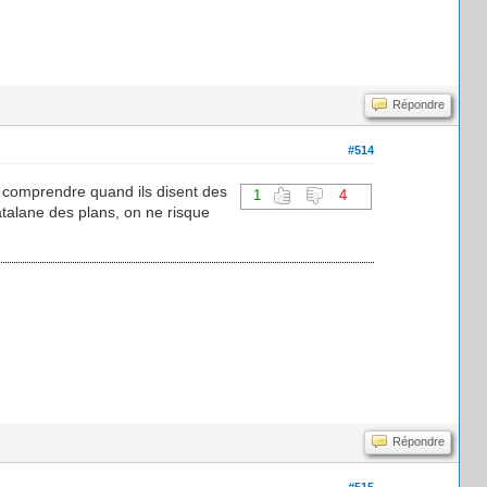
Répondre
#514
s comprendre quand ils disent des
1
4
talane des plans, on ne risque
Répondre
#515