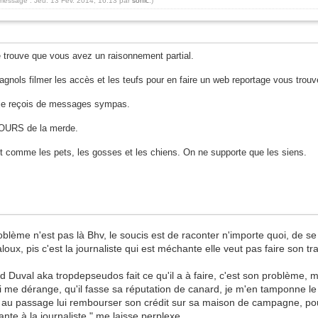
 message : Jeu. 13 Fév. 2014, 16:13 par
sonic
.)
 trouve que vous avez un raisonnement partial.
ls filmer les accès et les teufs pour en faire un web reportage vous trouve
 je reçois de messages sympas.
JOURS de la merde.
est comme les pets, les gosses et les chiens. On ne supporte que les siens.
ème n'est pas là Bhv, le soucis est de raconter n'importe quoi, de se fa
aloux, pis c'est la journaliste qui est méchante elle veut pas faire son tr
uval aka tropdepseudos fait ce qu'il a à faire, c'est son problème, mai
i me dérange, qu'il fasse sa réputation de canard, je m'en tamponne le 
et au passage lui rembourser son crédit sur sa maison de campagne, pou
ante à la journaliste " me laisse perplexe.