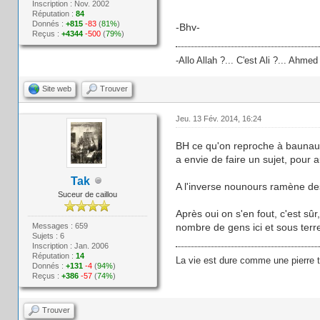
Inscription : Nov. 2002
Réputation :
84
Donnés :
+815
-83
(
81%
)
-Bhv-
Reçus :
+4344
-500
(
79%
)
-Allo Allah ?... C'est Ali ?... Ahmed 
Site web
Trouver
Jeu. 13 Fév. 2014, 16:24
BH ce qu'on reproche à baunau c
a envie de faire un sujet, pour 
Tak
A l'inverse nounours ramène des 
Suceur de caillou
Après oui on s'en fout, c'est sûr
Messages : 659
nombre de gens ici et sous terre)
Sujets : 6
Inscription : Jan. 2006
Réputation :
14
La vie est dure comme une pierre 
Donnés :
+131
-4
(
94%
)
Reçus :
+386
-57
(
74%
)
Trouver