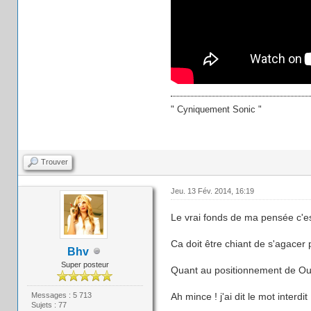
" Cyniquement Sonic "
Trouver
Jeu. 13 Fév. 2014, 16:19
Le vrai fonds de ma pensée c'es
Ca doit être chiant de s'agacer 
Bhv
Super posteur
Quant au positionnement de Oucho
Messages : 5 713
Ah mince ! j'ai dit le mot interdi
Sujets : 77