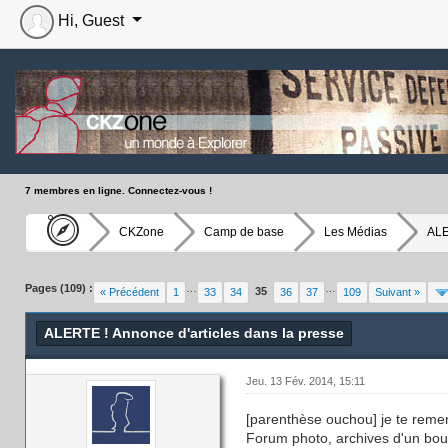
Hi, Guest
7 membres en ligne. Connectez-vous !
CKZone
Camp de base
Les Médias
ALE
Moyenne : 3.33 (3 vote(s))
1
2
3
4
5
Pages (109) :
…
…
35
« Précédent
1
33
34
36
37
109
Suivant »
ALERTE ! Annonce d'articles dans la presse
Jeu. 13 Fév. 2014, 15:11
[parenthèse ouchou] je te remerc
Forum photo, archives d'un bouqu